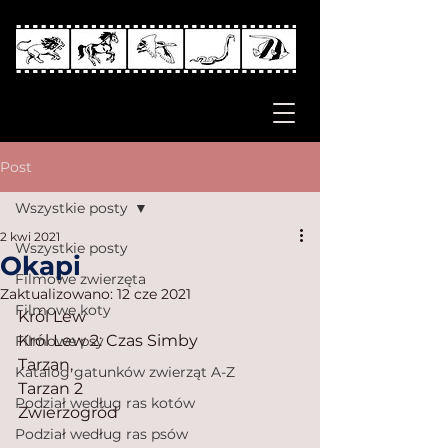
Post
Wszystkie posty
2 kwi 2021
Wszystkie posty
Okapi
Filmowe zwierzęta
Zaktualizowano:
12 cze 2021
Filmowe koty
Król Lew 
Król Lew 2: Czas Simby
Filmowe psy
Tarzan, 
Katalog gatunków zwierząt A-Z
Tarzan 2
Podział według ras kotów
Zwierzogród
Podział według ras psów