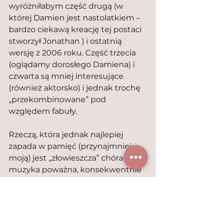
wyróżniłabym część drugą (w 
której Damien jest nastolatkiem – 
bardzo ciekawą kreację tej postaci 
stworzył Jonathan ) i ostatnią 
wersję z 2006 roku. Część trzecia 
(oglądamy dorosłego Damiena) i 
czwarta są mniej interesujące 
(również aktorsko) i jednak trochę 
„przekombinowane” pod 
względem fabuły.
Rzeczą, która jednak najlepiej 
zapada w pamięć (przynajmniej 
moją) jest „złowieszcza” chóralna 
muzyka poważna, konsekwentnie 
ilustrująca wydarzenia we 
wszystkich częściach serii tego 
horroru. Zresztą w 1977 roku 
pierwszy Omen otrzymał Oscara 