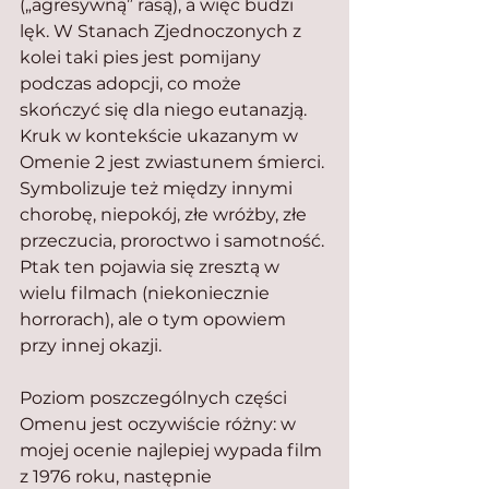
(„agresywną” rasą), a więc budzi 
lęk. W Stanach Zjednoczonych z 
kolei taki pies jest pomijany 
podczas adopcji, co może 
skończyć się dla niego eutanazją.
Kruk w kontekście ukazanym w 
Omenie 2 jest zwiastunem śmierci. 
Symbolizuje też między innymi 
chorobę, niepokój, złe wróżby, złe 
przeczucia, proroctwo i samotność. 
Ptak ten pojawia się zresztą w 
wielu filmach (niekoniecznie 
horrorach), ale o tym opowiem 
przy innej okazji.
Poziom poszczególnych części 
Omenu jest oczywiście różny: w 
mojej ocenie najlepiej wypada film 
z 1976 roku, następnie 