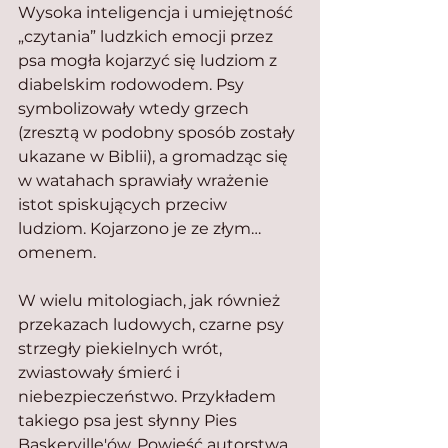
Wysoka inteligencja i umiejętność 
„czytania” ludzkich emocji przez 
psa mogła kojarzyć się ludziom z 
diabelskim rodowodem. Psy 
symbolizowały wtedy grzech 
(zresztą w podobny sposób zostały 
ukazane w Biblii), a gromadząc się 
w watahach sprawiały wrażenie 
istot spiskujących przeciw 
ludziom. Kojarzono je ze złym…
omenem.
W wielu mitologiach, jak również 
przekazach ludowych, czarne psy 
strzegły piekielnych wrót, 
zwiastowały śmierć i 
niebezpieczeństwo. Przykładem 
takiego psa jest słynny Pies 
Baskerville'ów. Powieść autorstwa 