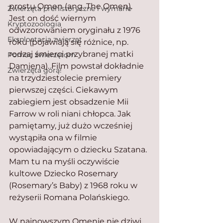
prostu Omen (ang. The Omen). 
Zwierzęta prehistoryczne i wymarłe
Jest on dość wiernym 
Kryptozoologia
odwzorowaniem oryginału z 1976 
Eksploatacja zwierząt
roku (pojawiają się różnice, np. 
rodzaj śmierci przybranej matki 
Pomoc zwierzętom
Damiena). Film powstał dokładnie 
Zwierzęta górą!
na trzydziestolecie premiery 
pierwszej części. Ciekawym 
zabiegiem jest obsadzenie Mii 
Farrow w roli niani chłopca. Jak 
pamiętamy, już dużo wcześniej 
wystąpiła ona w filmie 
opowiadającym o dziecku Szatana. 
Mam tu na myśli oczywiście 
kultowe Dziecko Rosemary 
(Rosemary’s Baby) z 1968 roku w 
reżyserii Romana Polańskiego.
W najnowszym Omenie nie dziwi 