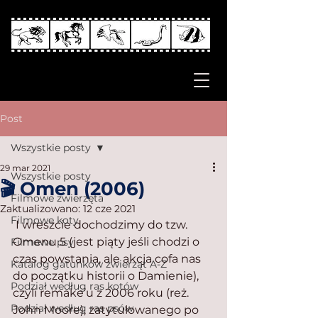
Post
Wszystkie posty
29 mar 2021
Wszystkie posty
🎬 Omen (2006)
Filmowe zwierzęta
Zaktualizowano:
12 cze 2021
Filmowe koty
 I wreszcie dochodzimy do tzw. 
Omenu 5 (jest piąty jeśli chodzi o 
Filmowe psy
czas powstania, ale akcja cofa nas 
Katalog gatunków zwierząt A-Z
do początku historii o Damienie), 
Podział według ras kotów
czyli remake’u z 2006 roku (reż. 
Podział według ras psów
John Moore), zatytułowanego po 