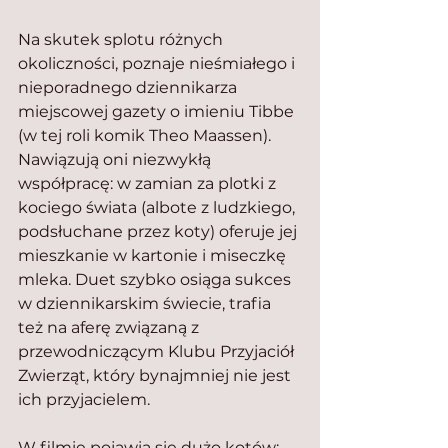
Na skutek splotu różnych 
okoliczności, poznaje nieśmiałego i 
nieporadnego dziennikarza 
miejscowej gazety o imieniu Tibbe 
(w tej roli komik Theo Maassen). 
Nawiązują oni niezwykłą 
współpracę: w zamian za plotki z 
kociego świata (albote z ludzkiego, 
podsłuchane przez koty) oferuje jej 
mieszkanie w kartonie i miseczkę 
mleka. Duet szybko osiąga sukces 
w dziennikarskim świecie, trafia 
też na aferę związaną z 
przewodniczącym Klubu Przyjaciół 
Zwierząt, który bynajmniej nie jest 
ich przyjacielem.
W filmie pojawia się dużo kotów: 