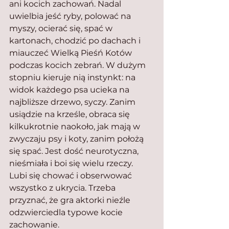
ani kocich zachowań. Nadal 
uwielbia jeść ryby, polować na 
myszy, ocierać się, spać w 
kartonach, chodzić po dachach i 
miauczeć Wielką Pieśń Kotów 
podczas kocich zebrań. W dużym 
stopniu kieruje nią instynkt: na 
widok każdego psa ucieka na 
najbliższe drzewo, syczy. Zanim 
usiądzie na krześle, obraca się 
kilkukrotnie naokoło, jak mają w 
zwyczaju psy i koty, zanim położą 
się spać. Jest dość neurotyczna, 
nieśmiała i boi się wielu rzeczy. 
Lubi się chować i obserwować 
wszystko z ukrycia. Trzeba 
przyznać, że gra aktorki nieźle 
odzwierciedla typowe kocie 
zachowanie.