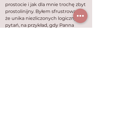
prostocie i jak dla mnie trochę zbyt 
prostolinijny. Byłem sfrustrowany, 
że unika niezliczonych logicznych 
pytań, na przykład, gdy Panna 
Minoes zamienia się w kota, jest w 
pełni ubrana. Czy nie powinna być 
naga?” Warto przy tym dodać, że 
jest ubrana od stóp do głów na 
zielono, a trudno ten kolor 
powiązać z cechami prawdziwego 
kota (chodzi mi o kolor futerka).
Mnie też film nie zachwyca. Wielcy 
miłośnicy kotów mogą go obejrzeć 
tylko z uwagi na zwierzęcych 
aktorów, ale z pewnością nie jest to 
seans obowiązkowy na naszej 
kociej liście filmowych hitów.