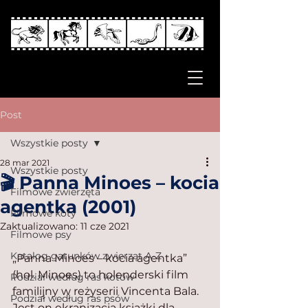
Post
Wszystkie posty
28 mar 2021
Wszystkie posty
🎬 Panna Minoes – kocia
Filmowe zwierzęta
agentka (2001)
Filmowe koty
Zaktualizowano:
11 cze 2021
Filmowe psy
Katalog gatunków zwierząt A-Z
„Panna Minoes – kocia agentka” 
(hol. Minoes) to holenderski film 
Podział według ras kotów
familijny w reżyserii Vincenta Bala. 
Podział według ras psów
Jest on ekranizacją książki dla 