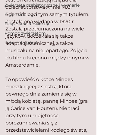
Zwierzęta prehistoryczne i wymarłe
dzieci autorstwa Annie M.G. 
Schmidt pod tym samym tytułem. 
Kryptozoologia
Została ona wydana w 1970 r. 
Eksploatacja zwierząt
Została przetłumaczona na wiele 
Pomoc zwierzętom
języków, doczekała się także 
Zwierzęta górą!
adaptacji scenicznej, a także 
musicalu na niej opartego. Zdjęcia 
do filmu kręcono między innymi w 
Amsterdamie.
To opowieść o kotce Minoes 
mieszkającej z siostrą, która 
pewnego dnia zamienia się w 
młodą kobietę, pannę Minoes (gra 
ją Carice van Houten). Nie traci 
przy tym umiejętności 
porozumiewania się z 
przedstawicielami kociego świata, 