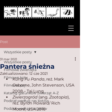
Post
Wszystkie posty
31 mar 2021
Wszystkie posty
Pantera śnieżna
Filmowe zwierzęta
Zaktualizowano:
12 cze 2021
Filmowe koty
Kung Fu Panda
, reż. Mark 
Osborne, John Stevenson, USA 
Filmowe psy
2008 – Tai Lung
Katalog gatunków zwierząt A-Z
Zwierzogród
 (ang. 
Zootopia
), 
Podział według ras kotów
reż. Byron Howard/ Rich 
Podział według ras psów
Moore, USA 2016