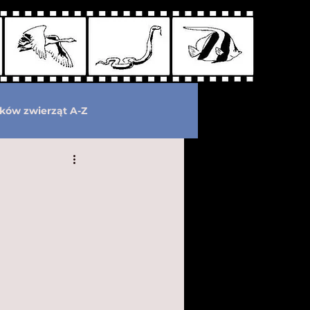
ków zwierząt A-Z
wymarłe
Kryptozoologia