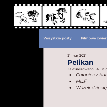
Wszystkie posty
Filmowe zwier
31 mar 2021
Podział według ras kotów
Pelikan
Zaktualizowano:
14 lut 
Chłopiec z bur
Eksploatacja zwierząt
Po
MILF
Wózek dziecię