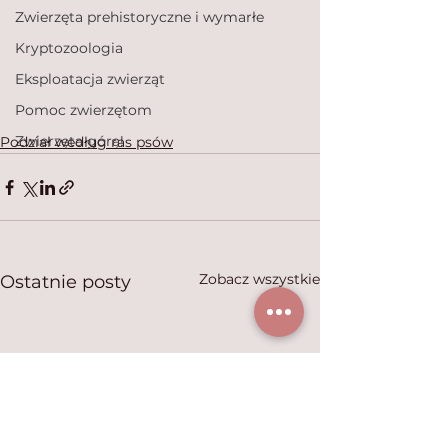
Zwierzęta prehistoryczne i wymarłe
Kryptozoologia
Eksploatacja zwierząt
Pomoc zwierzętom
Zwierzęta górą!
Podział według ras psów
Zobacz wszystkie
Ostatnie posty