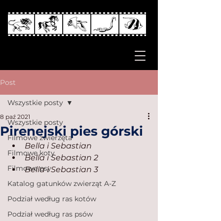
Post
Wszystkie posty
8 paź 2021
Wszystkie posty
Pirenejski pies górski
Filmowe zwierzęta
Bella i Sebastian
Filmowe koty
Bella i Sebastian 2
Filmowe psy
Bella i Sebastian 3
Katalog gatunków zwierząt A-Z
Podział według ras kotów
Podział według ras psów