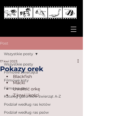
Post
Wszystkie posty
17 kwi 2023
Wszystkie posty
Pokazy orek
Filmowe zwierzęta
Blackfish
Filmowe koty
Macki
Filmowe psy
Uwolnić orkę
Z krwi i kości
Katalog gatunków zwierząt A-Z
Podział według ras kotów
Podział według ras psów