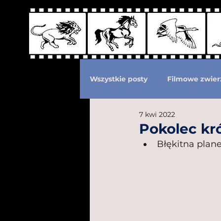
Wszystkie posty
Filmowe zwier
7 kwi 2022
Podział według ras kotów
Pokolec kr
Błękitna plane
Eksploatacja zwierząt
Po