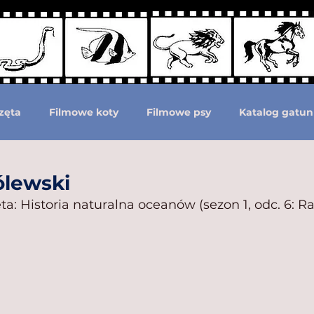
zęta
Filmowe koty
Filmowe psy
Katalog gatun
Podział według ras psów
Zwierzęta prehistoryczne i 
ólewski
ta: Historia naturalna oceanów (sezon 1, odc. 6: R
moc zwierzętom
Zwierzęta górą!