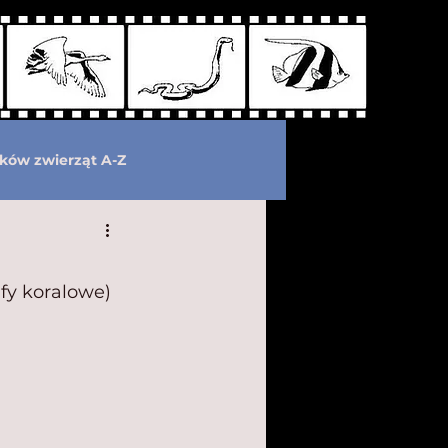
ków zwierząt A-Z
wymarłe
Kryptozoologia
afy koralowe)