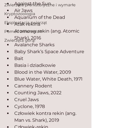
Against the Sun
Zwierzęta prehistoryczne i wymarłe
Air Jaws
Kryptozoologia
Aquarium of the Dead
Eksploatacja zwierząt
Atak rekina
Atomowy rekin (ang. Atomic 
Pomoc zwierzętom
Shark), 2016
Zwierzęta górą!
Avalanche Sharks
Baby Shark’s Space Adventure
Bait
Basia i dziadkowie
Blood in the Water, 2009
Blue Water, White Death, 1971
Cannery Rodent
Counting Jaws, 2022
Cruel Jaws
Cyclone, 1978
Człowiek kontra rekin (ang. 
Man vs. Shark), 2019
Człowiek-rekin