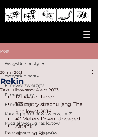
Post
Wszystkie posty
30 mar 2021
Wszystkie posty
Rekin
Filmowe zwierzęta
Zaktualizowano:
4 wrz 2023
Filmowe koty
12 Days of Terror
183 metry strachu (ang. The 
Filmowe psy
Shallows), 2016
Katalog gatunków zwierząt A-Z
47 Meters Down: Uncaged
Podział według ras kotów
Aatank
Podział według ras psów
After the Bite