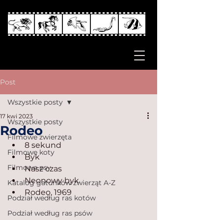
Post
Wszystkie posty
17 kwi 2023
Wszystkie posty
Rodeo
Filmowe zwierzęta
8 sekund
Filmowe koty
Byk
Filmowe psy
Nasz czas
Neonowy byk
Katalog gatunków zwierząt A-Z
Rodeo, 1969
Podział według ras kotów
Podział według ras psów