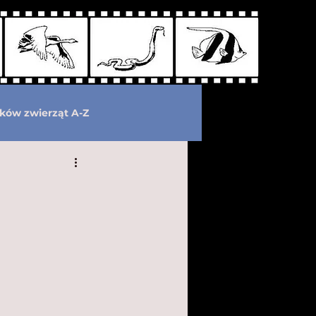
ków zwierząt A-Z
wymarłe
Kryptozoologia