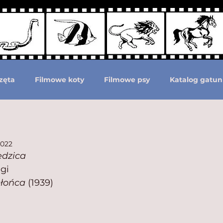
zęta
Filmowe koty
Filmowe psy
Katalog gatun
Podział według ras psów
Zwierzęta prehistoryczne i 
2022
edzica
moc zwierzętom
Zwierzęta górą!
gi
słońca
 (1939)