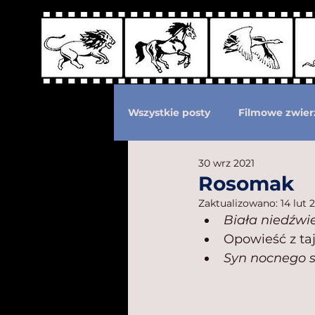
Wszystkie posty
Filmowe zwier
30 wrz 2021
Podział według ras kotów
Rosomak
Zaktualizowano:
14 lut 
Biała niedźwi
Eksploatacja zwierząt
Po
Opowieść z taj
Syn nocnego 