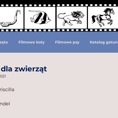
zęta
Filmowe koty
Filmowe psy
Katalog gatun
Podział według ras psów
Zwierzęta prehistoryczne i 
dla zwierząt
2021
moc zwierzętom
Zwierzęta górą!
iscilla
ndel