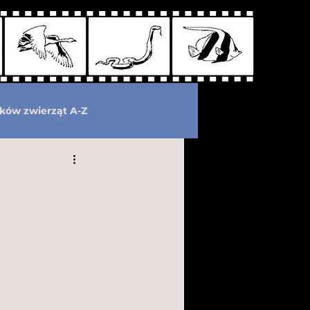
ków zwierząt A-Z
wymarłe
Kryptozoologia