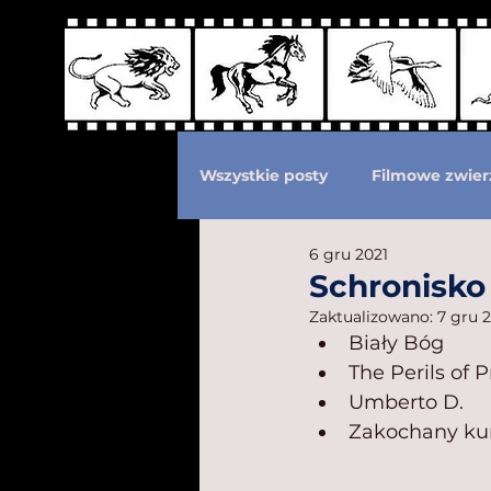
Wszystkie posty
Filmowe zwier
6 gru 2021
Podział według ras kotów
Schronisko 
Zaktualizowano:
7 gru 
Biały Bóg
Eksploatacja zwierząt
Po
The Perils of Pr
Umberto D.
Zakochany ku