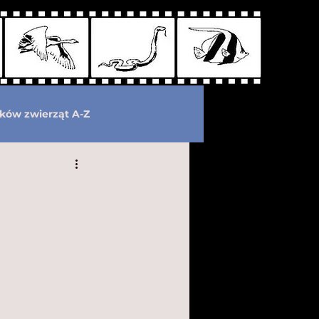
ków zwierząt A-Z
wymarłe
Kryptozoologia