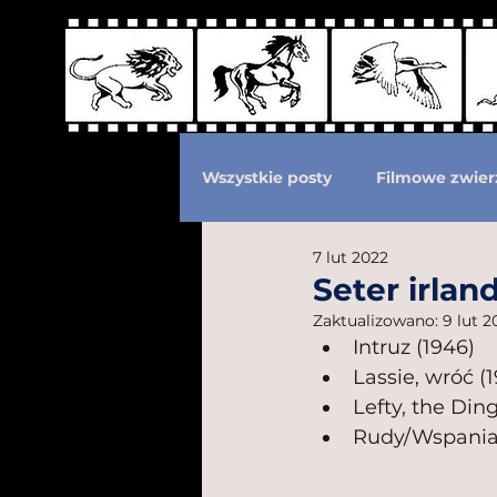
Wszystkie posty
Filmowe zwier
7 lut 2022
Podział według ras kotów
Seter irlan
Zaktualizowano:
9 lut 2
Intruz (1946)
Eksploatacja zwierząt
Po
Lassie, wróć (
Lefty, the Din
Rudy/Wspaniał