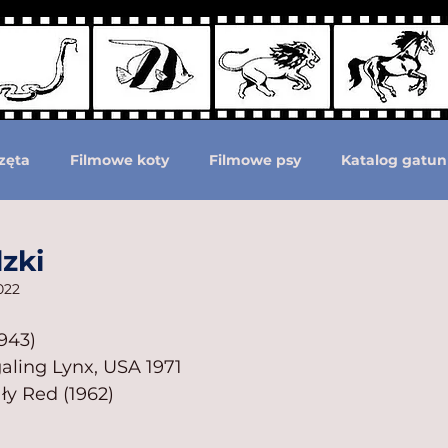
zęta
Filmowe koty
Filmowe psy
Katalog gatun
Podział według ras psów
Zwierzęta prehistoryczne i 
dzki
022
moc zwierzętom
Zwierzęta górą!
1943)
galing Lynx, USA 1971
y Red (1962)