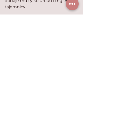
dodaje mu tylko uroku i mgiełki 
tajemnicy.
Filmowe koty
Zobacz wszystkie
Ostatnie posty