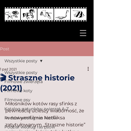
Post
Wszystkie posty
1 paź 2021
Wszystkie posty
🎬 Straszne historie
Filmowe zwierzęta
(2021)
Filmowe koty
Filmowe psy
Miłośników kotów rasy sfinks z 
Katalog gatunków zwierząt A-Z
pewnością ucieszy wiadomość, że 
w nowym filmie Netfliksa 
Podział według ras kotów
zatytułowanym „Straszne historie” 
Podział według ras psów