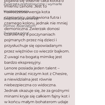
pojawia się właśnie taka kotka o 
Zwierzęta prehistoryczne i wymarłe
imieniu Lenore. Jest to 
Kryptozoologia
nowoczesna wersja kota 
czarownicy, pozbawiona futra i 
Eksploatacja zwierząt
czarnego koloru, jednak nie mniej 
Pomoc zwierzętom
demoniczna. Zwierzak donosi 
Zwierzęta górą!
czarownicy o poczynaniach 
pojmanych przez nią dzieci i 
przysłuchuje się opowiadanym 
przez więźniów co wieczór bajkom. 
Z uwagi na bogatą mimikę jest 
bardzo ekspresyjny.
Lenore posiada jeden talent – 
umie znikać niczym kot z Chesire, 
a niewidzialna jest równie 
niebezpieczna co widoczna. 
Jednak okazuje się, że za groźnymi 
minami kryje się całkiem fajny kot i 
w końcu małym bohaterom udaje 