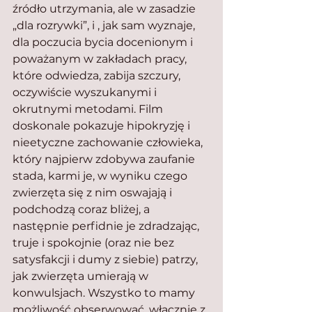
źródło utrzymania, ale w zasadzie 
„dla rozrywki”, i , jak sam wyznaje, 
dla poczucia bycia docenionym i 
poważanym w zakładach pracy, 
które odwiedza, zabija szczury, 
oczywiście wyszukanymi i 
okrutnymi metodami. Film 
doskonale pokazuje hipokryzję i 
nieetyczne zachowanie człowieka, 
który najpierw zdobywa zaufanie 
stada, karmi je, w wyniku czego 
zwierzęta się z nim oswajają i 
podchodzą coraz bliżej, a 
następnie perfidnie je zdradzając, 
truje i spokojnie (oraz nie bez 
satysfakcji i dumy z siebie) patrzy, 
jak zwierzęta umierają w 
konwulsjach. Wszystko to mamy 
możliwość obserwować, włącznie z 