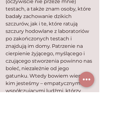
(oczywiście nie przeze mnie) 
testach, a także znam osoby, które 
badały zachowanie dzikich 
szczurów, jak i te, które ratują 
szczury hodowlane z laboratoriów 
po zakończonych testach i 
znajdują im domy. Patrzenie na 
cierpienie żyjącego, myślącego i 
czującego stworzenia powinno nas 
boleć, niezależnie od jego 
gatunku. Wtedy bowiem wiemy, 
kim jesteśmy – empatycznymi, 
współczującymi ludźmi, którzy 
tytułowemu szczurołapowi z 
pewnością nie podaliby ręki.
Mimo że był to dla mnie z 
pewnością najtrudniejszy seans 
tego roku, obiektywnie trzeba 