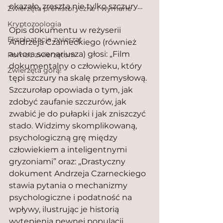
okazało, zresztą nie tylko szczury…
Zwierzęta prehistoryczne i wymarłe
Kryptozoologia
Opis dokumentu w reżyserii 
Eksploatacja zwierząt
Andrzeja Czarneckiego (również 
autora scenariusza) głosi: „Film 
Pomoc zwierzętom
dokumentalny o człowieku, który 
Zwierzęta górą!
tępi szczury na skalę przemysłową. 
Szczurołap opowiada o tym, jak 
zdobyć zaufanie szczurów, jak 
zwabić je do pułapki i jak zniszczyć 
stado. Widzimy skomplikowaną, 
psychologiczną grę między 
człowiekiem a inteligentnymi 
gryzoniami” oraz: „Drastyczny 
dokument Andrzeja Czarneckiego 
stawia pytania o mechanizmy 
psychologiczne i podatność na 
wpływy, ilustrując je historią 
wytępienia pewnej populacji 