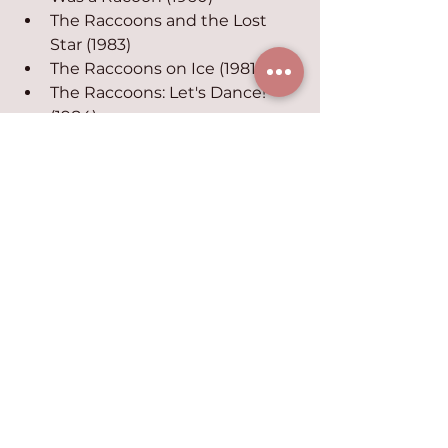
The Raccoons and the Lost 
Star (1983)
The Raccoons on Ice (1981)
The Raccoons: Let's Dance! 
(1984)
The Son of Bigfoot
The Story of Perri/Perri (1957)
Twarda laska (2001)
Wszystko wszędzie na raz 
Zakochani (2000)
Zemsta futrzaków (2010)
Zuzia i jej kotek (Oskar)