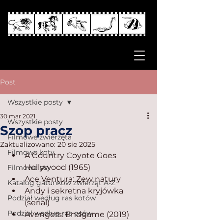
Post
Wszystkie posty
30 mar 2021
Wszystkie posty
Szop pracz
Filmowe zwierzęta
Zaktualizowano:
20 sie 2025
Filmowe koty
A Country Coyote Goes 
Hollywood (1965)
Filmowe psy
Ace Ventura: Zew natury
Katalog gatunków zwierząt A-Z
Andy i sekretna kryjówka 
Podział według ras kotów
(serial)
Podział według ras psów
Avengers: Endgame (2019)