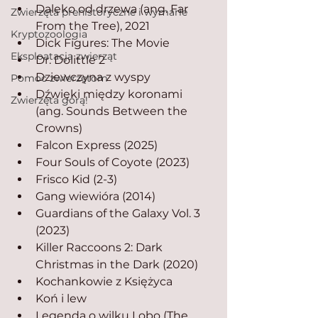
Daleko od drzewa (ang. Far 
Zwierzęta prehistoryczne i wymarłe
From the Tree), 2021
Kryptozoologia
Dick Figures: The Movie
Eksploatacja zwierząt
Dr. Dolittle 2
Dziewczyna z wyspy
Pomoc zwierzętom
Dźwięki między koronami 
Zwierzęta górą!
(ang. Sounds Between the 
Crowns)
Falcon Express (2025)
Four Souls of Coyote (2023)
Frisco Kid (2-3)
Gang wiewióra (2014)
Guardians of the Galaxy Vol. 3 
(2023)
Killer Raccoons 2: Dark 
Christmas in the Dark (2020)
Kochankowie z Księżyca 
Koń i lew 
Legenda o wilku Lobo (The 