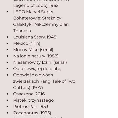
Legend of Lobo), 1962
LEGO Marvel Super 
Bohaterowie: Strażnicy 
Galaktyki: Nikczemny plan 
Thanosa
Louisiana Story, 1948
Mexico (film)
Mocny Mike (serial)
Na łonie natury (1988) 
Niesamowity Dżini (serial)
Od dziewiątej do piątej 
Opowieść o dwóch 
zwierzakach  (ang. Tale of Two 
Critters) (1977)
Osaczona, 2016
Piątek, trzynastego 
Piotruś Pan, 1953 
Pocahontas (1995)