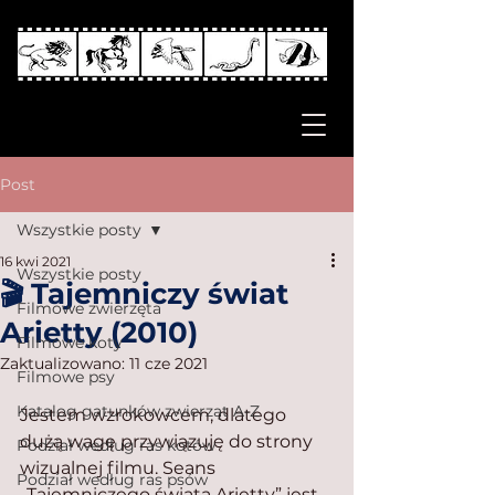
Post
Wszystkie posty
16 kwi 2021
Wszystkie posty
🎬 Tajemniczy świat
Filmowe zwierzęta
Arietty (2010)
Filmowe koty
Zaktualizowano:
11 cze 2021
Filmowe psy
Katalog gatunków zwierząt A-Z
Jestem wzrokowcem, dlatego 
dużą wagę przywiązuję do strony 
Podział według ras kotów
wizualnej filmu. Seans 
Podział według ras psów
„Tajemniczego świata Arietty” jest 