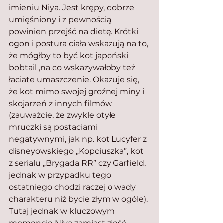
imieniu Niya. Jest krępy, dobrze 
umięśniony i z pewnością 
powinien przejść na dietę. Krótki 
ogon i postura ciała wskazują na to, 
że mógłby to być kot japoński 
bobtail ,na co wskazywałoby też 
łaciate umaszczenie. Okazuje się, 
że kot mimo swojej groźnej miny i 
skojarzeń z innych filmów 
(zauważcie, że zwykle otyłe 
mruczki są postaciami 
negatywnymi, jak np. kot Lucyfer z 
disneyowskiego „Kopciuszka”, kot 
z serialu „Brygada RR” czy Garfield, 
jednak w przypadku tego 
ostatniego chodzi raczej o wady 
charakteru niż bycie złym w ogóle). 
Tutaj jednak w kluczowym 
momencie Niya zamiast zjeść 