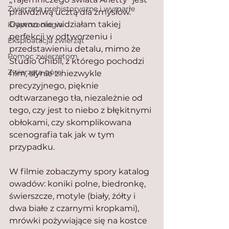
Zwierzęta prehistoryczne i wymarłe
prawdziwą ucztą dla zmysłów. 
Dawno nie widziałam takiej 
Kryptozoologia
perfekcji w odtworzeniu i 
Eksploatacja zwierząt
przedstawieniu detalu, mimo że 
Pomoc zwierzętom
Studio Ghibli, z którego pochodzi 
Zwierzęta górą!
film, słynie z niezwykle 
precyzyjnego, pięknie 
odtwarzanego tła, niezależnie od 
tego, czy jest to niebo z błękitnymi 
obłokami, czy skomplikowana 
scenografia tak jak w tym 
przypadku.
W filmie zobaczymy spory katalog 
owadów: koniki polne, biedronkę, 
świerszcze, motyle (biały, żółty i 
dwa białe z czarnymi kropkami), 
mrówki pożywiające się na kostce 