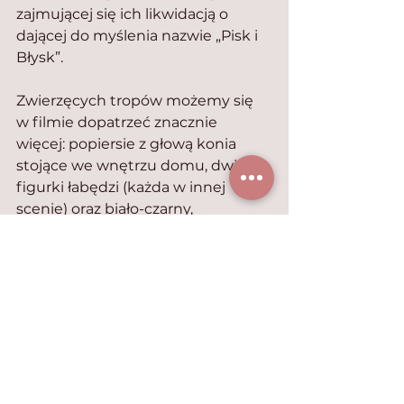
zajmującej się ich likwidacją o 
dającej do myślenia nazwie „Pisk i 
Błysk”.
Zwierzęcych tropów możemy się 
w filmie dopatrzeć znacznie 
więcej: popiersie z głową konia 
stojące we wnętrzu domu, dwie 
figurki łabędzi (każda w innej 
scenie) oraz biało-czarny, 
długowłosy kot na półce, 
przejrzyste pióro ważki w 
kałamarzu w domu mini ludków, a 
także (również w ich domu) 
oprawione niczym obrazy znaczki 
pocztowe z wizerunkami zwierząt: 
motylem i ptakiem (Nippon, czyli 
Japonia jako kraj pochodzenia). Na 
dwóch czarno-białych fotografiach 