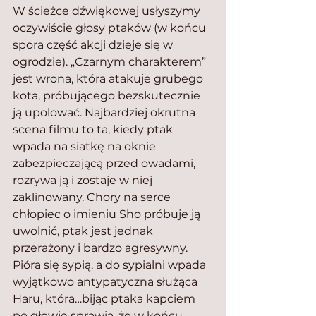
W ścieżce dźwiękowej usłyszymy 
oczywiście głosy ptaków (w końcu 
spora część akcji dzieje się w 
ogrodzie). „Czarnym charakterem” 
jest wrona, która atakuje grubego 
kota, próbującego bezskutecznie 
ją upolować. Najbardziej okrutna 
scena filmu to ta, kiedy ptak 
wpada na siatkę na oknie 
zabezpieczającą przed owadami, 
rozrywa ją i zostaje w niej 
zaklinowany. Chory na serce 
chłopiec o imieniu Sho próbuje ją 
uwolnić, ptak jest jednak 
przerażony i bardzo agresywny. 
Pióra się sypią, a do sypialni wpada 
wyjątkowo antypatyczna służąca 
Haru, która…bijąc ptaka kapciem 
po głowie sprawia, że w końcu 