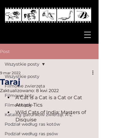
Post
Wszystkie posty
9 mar 2022
Wszystkie posty
Taraj
Filmowe zwierzęta
Zaktualizowano:
8 kwi 2022
Filmowe koty
A Cat is a Cat is a Cat or Cat 
Attack-Tics
Filmowe psy
Wild Cats of India: Masters of 
Katalog gatunków zwierząt A-Z
Disquise
Podział według ras kotów
Podział według ras psów