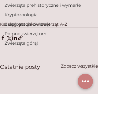
Zwierzęta prehistoryczne i wymarłe
Kryptozoologia
Katalog gatunków zwierząt A-Z
Eksploatacja zwierząt
Pomoc zwierzętom
Zwierzęta górą!
Zobacz wszystkie
Ostatnie posty