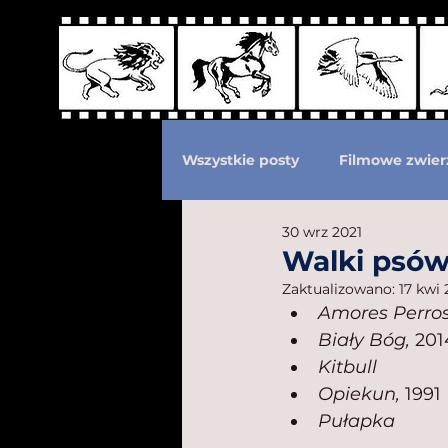
Wszystkie posty
Filmowe zwier
30 wrz 2021
Podział według ras kotów
Walki psó
Zaktualizowano:
17 kwi
Amores Perro
Eksploatacja zwierząt
Po
Biały Bóg, 
201
Kitbull
Opiekun, 
1991
Pułapka