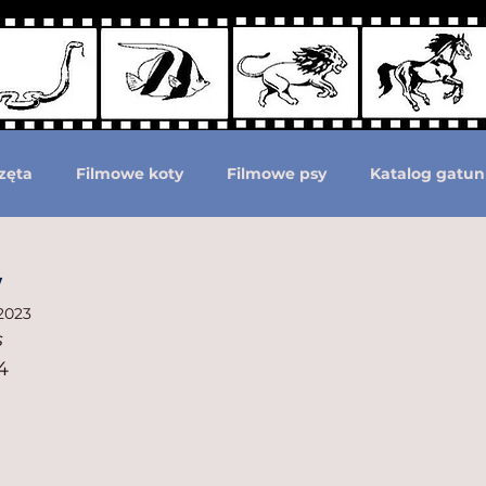
zęta
Filmowe koty
Filmowe psy
Katalog gatun
Podział według ras psów
Zwierzęta prehistoryczne i 
w
 2023
s
moc zwierzętom
Zwierzęta górą!
4