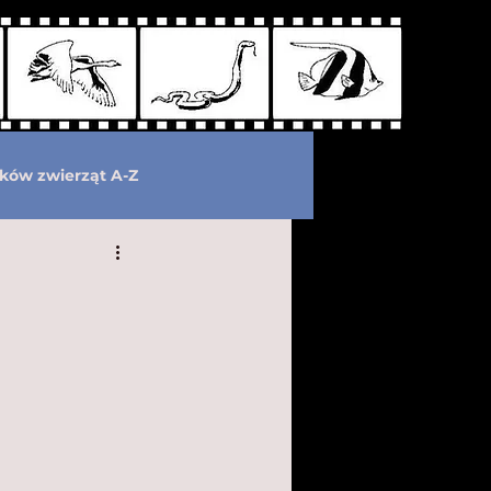
ków zwierząt A-Z
wymarłe
Kryptozoologia