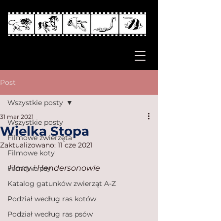
Post
Wszystkie posty
31 mar 2021
Wszystkie posty
Wielka Stopa
Filmowe zwierzęta
Zaktualizowano:
11 cze 2021
Filmowe koty
Harry i Hendersonowie
Filmowe psy
Katalog gatunków zwierząt A-Z
Podział według ras kotów
Podział według ras psów