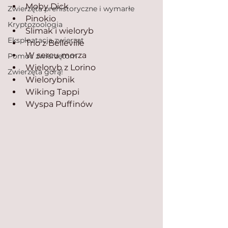
Moby Dick
Zwierzęta prehistoryczne i wymarłe
Pinokio
Kryptozoologia
Ślimak i wieloryb
Eksploatacja zwierząt
Trio z Belleville
W sercu morza
Pomoc zwierzętom
Wieloryb z Lorino
Zwierzęta górą!
Wielorybnik
Wiking Tappi
Wyspa Puffinów