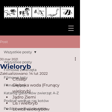
Post
Wszystkie posty
30 mar 2021
Wszystkie posty
Wieloryb
Filmowe zwierzęta
Zaktualizowano:
14 lut 2022
Filmowe koty
Citsalp
Głęboka woda (Frunący 
Filmowe psy
wieloryb)
Katalog gatunków zwierząt A-Z
Jądro Ziemi
Podział według ras kotów
Lis i wieloryb
Podział według ras psów
Łowca wielorybów