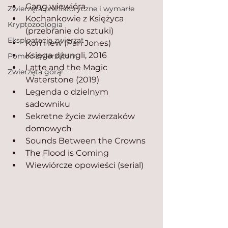
Gang wiewióra
Zwierzęta prehistoryczne i wymarłe
Kochankowie z Księżyca 
Kryptozoologia
(przebranie do sztuki)
Eksploatacja zwierząt
Koń i lew (Pan Jones)
Księga dżungli, 2016
Pomoc zwierzętom
Latte and the Magic 
Zwierzęta górą!
Waterstone (2019)
Legenda o dzielnym 
sadowniku
Sekretne życie zwierzaków 
domowych
Sounds Between the Crowns
The Flood is Coming
Wiewiórcze opowieści (serial)