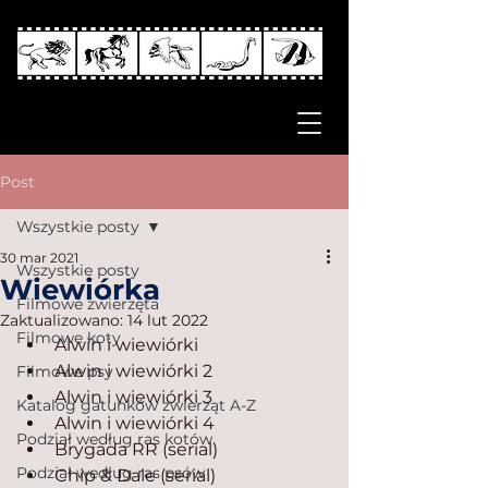
Post
Wszystkie posty
30 mar 2021
Wszystkie posty
Wiewiórka
Filmowe zwierzęta
Zaktualizowano:
14 lut 2022
Filmowe koty
Alwin i wiewiórki
Alwin i wiewiórki 2
Filmowe psy
Alwin i wiewiórki 3
Katalog gatunków zwierząt A-Z
Alwin i wiewiórki 4
Podział według ras kotów
Brygada RR (serial)
Podział według ras psów
Chip & Dale (serial)