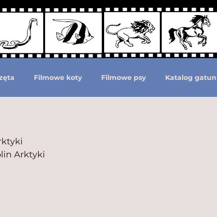
zęta
Filmowe koty
Filmowe psy
Katalog gatun
Podział według ras psów
Zwierzęta prehistoryczne i 
ktyki
lin Arktyki
moc zwierzętom
Zwierzęta górą!