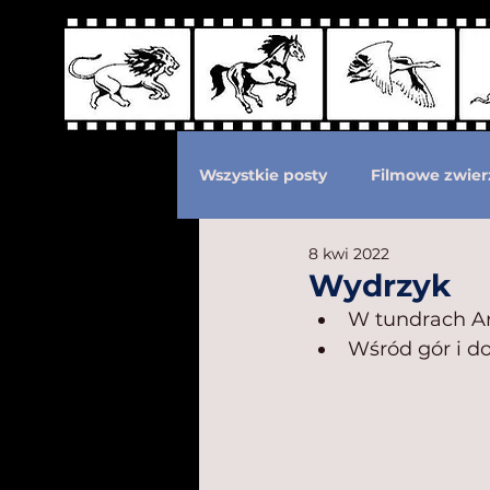
Wszystkie posty
Filmowe zwier
8 kwi 2022
Podział według ras kotów
Wydrzyk
W tundrach Ar
Wśród gór i do
Eksploatacja zwierząt
Po