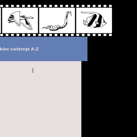
ków zwierząt A-Z
wymarłe
Kryptozoologia