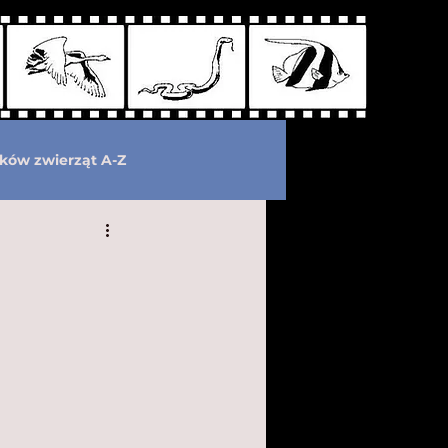
ków zwierząt A-Z
wymarłe
Kryptozoologia