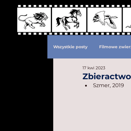
Wszystkie posty
Filmowe zwier
17 kwi 2023
Podział według ras kotów
Zbieractwo
Szmer, 2019
Eksploatacja zwierząt
Po