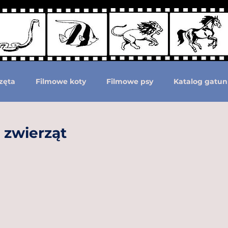
zęta
Filmowe koty
Filmowe psy
Katalog gatun
Podział według ras psów
Zwierzęta prehistoryczne i 
 zwierząt
moc zwierzętom
Zwierzęta górą!