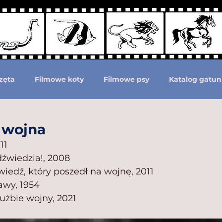
zęta
Filmowe koty
Filmowe psy
Katalog gatun
Podział według ras psów
Zwierzęta prehistoryczne i 
i wojna
11
dźwiedzia!, 2008
moc zwierzętom
Zwierzęta górą!
iedź, który poszedł na wojnę, 2011
wy, 1954
użbie wojny, 2021