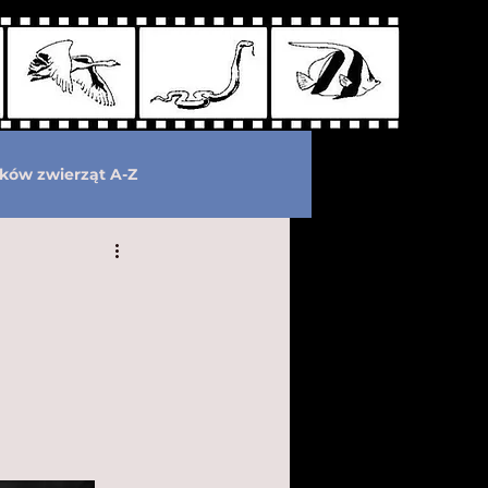
ków zwierząt A-Z
wymarłe
Kryptozoologia