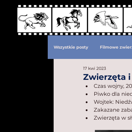
Wszystkie posty
Filmowe zwier
17 kwi 2023
Podział według ras kotów
Zwierzęta 
Czas wojny, 20
Piwko dla nie
Eksploatacja zwierząt
Po
Wojtek: Niedźw
Zakazane zaba
Zwierzęta w sł