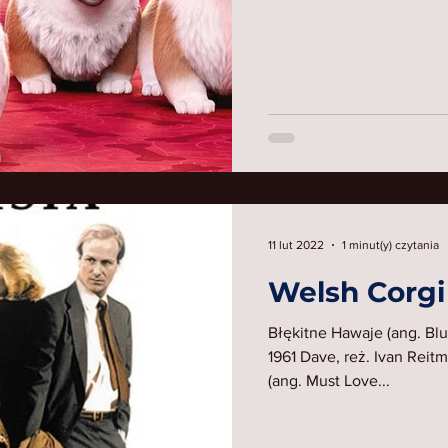
11 lut 2022
1 minut(y) czytania
Welsh Corgi
Błękitne Hawaje (ang. Bl
1961 Dave, reż. Ivan Rei
(ang. Must Love...