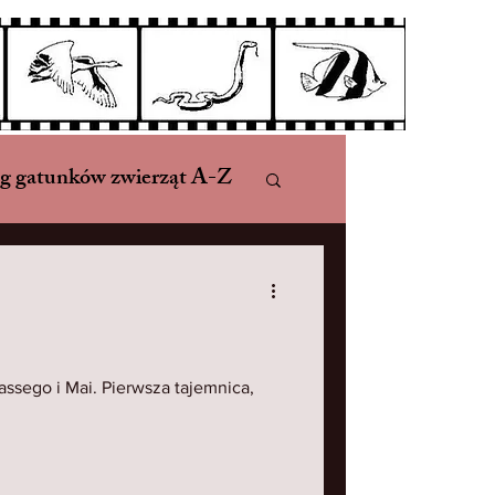
og gatunków zwierząt A-Z
zne i wymarłe
órą!
ssego i Mai. Pierwsza tajemnica,