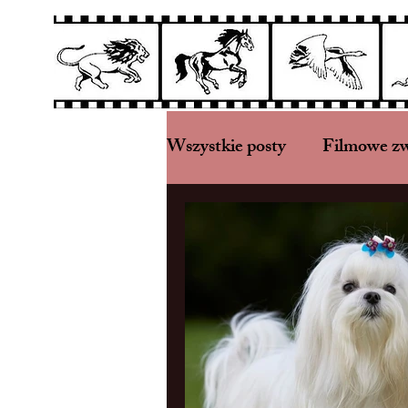
Wszystkie posty
Filmowe zw
Podział według ras kotów
Kryptozoologia
Eksploa