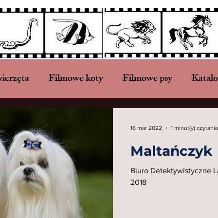
ierzęta
Filmowe koty
Filmowe psy
Katal
Podział według ras psów
Zwierzęta prehistoryc
16 mar 2022
1 minut(y) czytania
Maltańczyk
tacja zwierząt
Pomoc zwierzętom
Zwierzęta g
Biuro Detektywistyczne La
2018