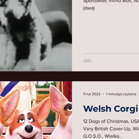
Sportowiec mimo woli, re
(dwa)
11 lut 2022
1 minut(y) czytania
Welsh Corg
12 Dogs of Christmas, U
Very British Cover-Up, Wi
Q.O.S.O., Wielka...