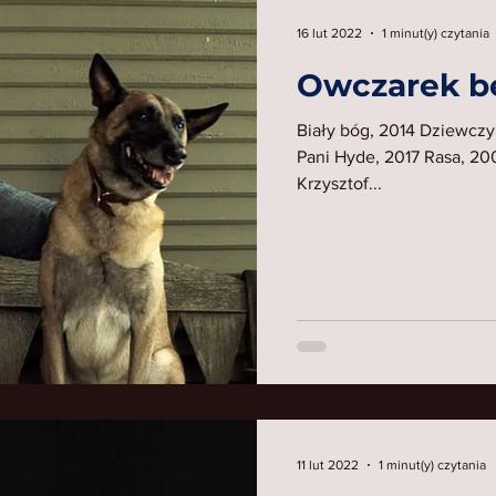
16 lut 2022
1 minut(y) czytania
Owczarek be
Biały bóg, 2014 Dziewczyn
Pani Hyde, 2017 Rasa, 200
Krzysztof...
11 lut 2022
1 minut(y) czytania