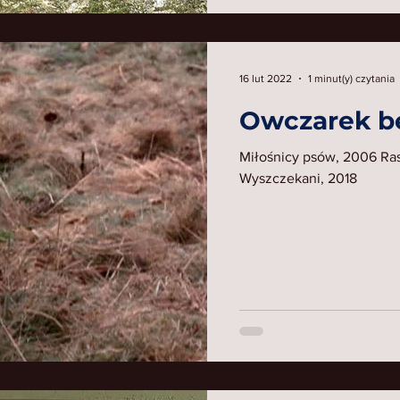
16 lut 2022
1 minut(y) czytania
Owczarek be
Miłośnicy psów, 2006 Ra
Wyszczekani, 2018