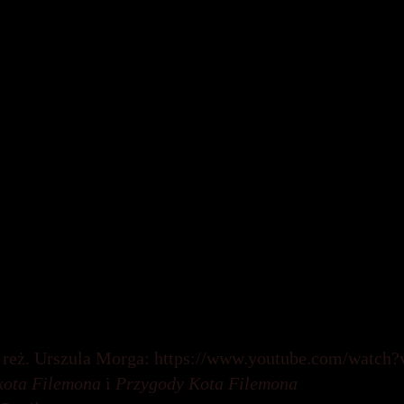
ceanu,
Kino. Miesięcznik poświęcony twórczości i eduk
//sklep-kino.org.pl/pl/p/KINO-62023-pdf-/151
:
 najbardziej nas rozczarowały, film.org.pl, 24.02.2022 r.
rg.pl/a/seriale-ktore-najbardziej-nas-rozczarowaly?stro
erpania, czyli najbardziej wymagające role filmowe, f
https://film.org.pl/a/na-skraju-wyczerpania-czyli-naj
astu dla projektu Polski film dla początkujących (
Pols
ch filmach:
na
, reż. Natalia Koryncka-Gruz:
https://www.youtube.
PKw
, reż. Urszula Morga:
https://www.youtube.com/watc
kota Filemona
i
Przygody Kota Filemona