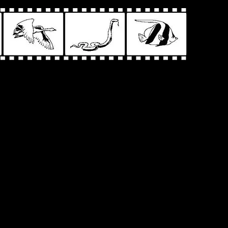
yli o mrocznej
29/kamera-akcja/