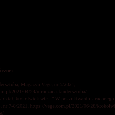
ji Kultury,
8.09.2022 r.,
https://proanima.pl/maria-paw
i-wojna-ludzko-zwierzeca-w-jej-tworczosci/
 pług przez kości umarłych” Olgi Tokarczuk i ekraniza
eszki Holland, ProAnima Portal Promocji Kultury, 8.11.
ima.pl/prowadz-swoj-plug-przez-kosci-um
arlych-olgi-t
iazki-pokot-w-rezyserii-agnieszki-holland/
 jako pionierka w męskim świecie autorów książek dla d
iss Potter (2006), ProAnima Portal Promocji Kultury,
ima.pl/beatrix-potter-jako-pionierka-w-meskim-swiecie
jej-filmowy-wizerunek-w-miss-potter-2006/
, 28.11.2022 
iczne:
ersztuba, Magazyn Vege, nr 5/2021,
com.pl/2021/04/29/mruczaca-kindersztuba/
idział, ktokolwiek wie...” W poszukiwaniu stracone
 nr 7-8/2021,
https://vege.com.pl/2021/06/28/ktokolw
e/