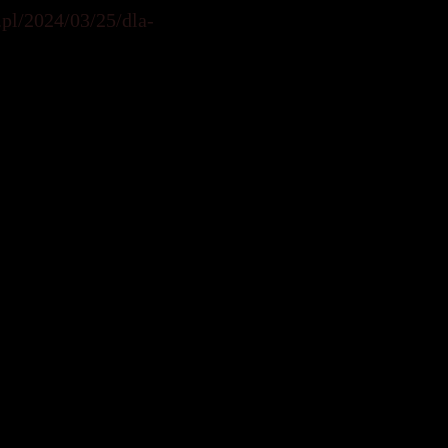
.pl/2024/03/25/dla-
 – blog o postaciach
órka, 26.04.2021 r.,
-Czy-w-oscarowcach-
4yMyh7UP-BKfrS8
i), 12.05.2021 r.,
7nxsWcVfeigp
-