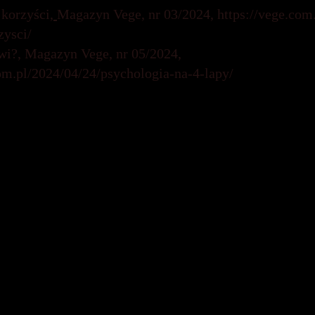
 korzyści,
Magazyn Vege, nr 03/2024,
https://vege.com
zysci/
i?, Magazyn Vege, nr 05/2024,
com.pl/2024/04/24/psychologia-na-4-lapy/
mną:
ą Chrzczanowicz, twórczynią bloga Filmowe zwierzęta
kinie, Kinoholik, 27.10.2020 r.,
facebook.com/notes/297683531191203/
Czy w oscarowcach grają zwierzęta?, Polskie Radio Czw
olskieradio.pl/10/5566/Artykul/2722844,Oscary-2021
ta?
3mmhQsFtrb7gI0OCr4ZJOtyGCXKxhRibHatgkCqY82
ilmie, Radio Zachód (audycja: Między nami, zwierzętam
achod.pl/audycja/zwierzeta-w-filmie/?fbclid=IwAR1