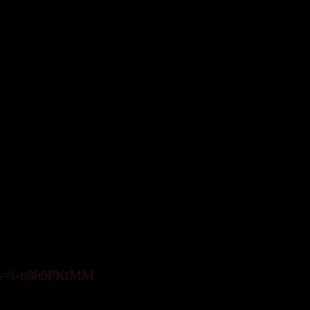
acji filmo
wej,
na=2
ilm.org.pl,
bardziej-wymagajace-
kiej Półki Filmowej
)
com/watch?
h?v=i-n8b9PKtMM