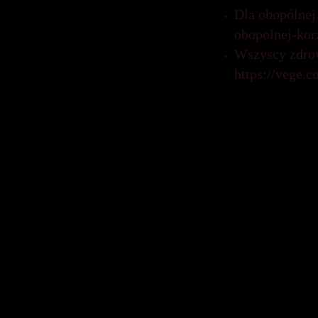
Dla obopólnej
obopolnej-kor
Wszyscy zdrow
https://vege.
Wywiady ze 
Wywiad z Mart
zwierzęcych w 
https://www.
Oscary 2021. 
https://www.p
graja-zwierze
fbclid=IwAR
Zwierzęta w f
https://www.z