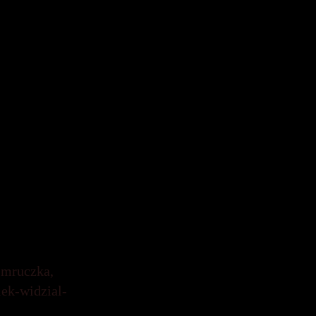
likowska-
cja książki – Pokot w
2022 r.,
okarczuk-i-
zieci, a jej filmowy
-autorow-ksiazek-
r.
go mruczka,
iek-widzial-