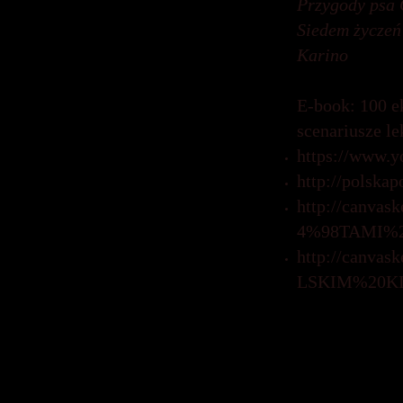
Przygody psa 
Siedem życzeń
Karino
E-book: 100 e
scenariusze l
https://www.
http://polska
http://canva
4%98TAMI%2
http://canva
LSKIM%20KI
Dotyczące lit
Maria Pawliko