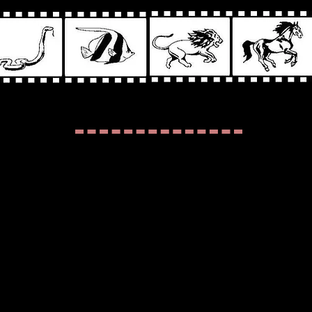
MOJE PUBLIKACJE
zwierzętach:
a!” Wykorzystanie zwierząt w przemyśle filmowym, cz
 Magazyn Vege, nr 2/2021,
https://vege.com.pl/2021/01/