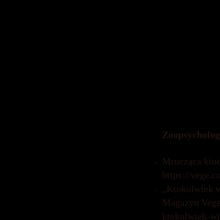
Portal Promoc
jasnorzewska-
„Prowadź swój
reżyserii Agni
https://proan
ekranizacja-ks
Beatrix Potter
wizerunek w M
https://proan
dla-dzieci-a-
Zoopsycholog
Mrucząca kind
https://vege.
„Ktokolwiek w
Magazyn Vege,
ktokolwiek-wi