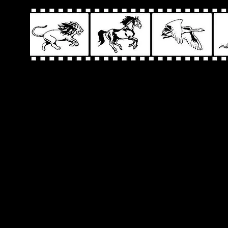
Artykuły
O filmowych 
„Kamera, akcj
stronie kina,