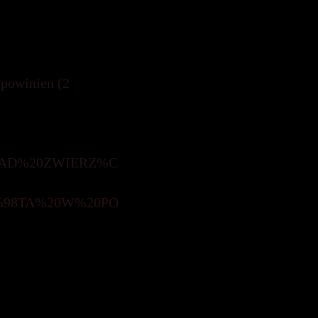
 powinien (2
A%20NAD%20ZWIERZ%C
Z%C4%98TA%20W%20PO
órczości,
ProAnima