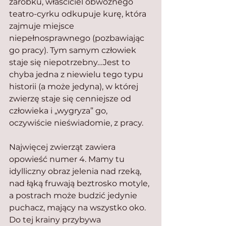
zarobku, właściciel obwoźnego 
teatro-cyrku odkupuje kurę, która 
zajmuje miejsce 
niepełnosprawnego (pozbawiając 
go pracy). Tym samym człowiek 
staje się niepotrzebny…Jest to 
chyba jedna z niewielu tego typu 
historii (a może jedyna), w której 
zwierzę staje się cenniejsze od 
człowieka i „wygryza” go, 
oczywiście nieświadomie, z pracy.
Najwięcej zwierząt zawiera 
opowieść numer 4. Mamy tu 
idylliczny obraz jelenia nad rzeką, 
nad łąką fruwają beztrosko motyle, 
a postrach może budzić jedynie 
puchacz, mający na wszystko oko. 
Do tej krainy przybywa 