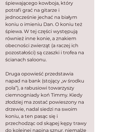
śpiewającego kowboja, który 
potrafi grać na gitarze i 
jednocześnie jechać na białym 
koniu o imieniu Dan. O koniu też 
śpiewa. W tej części występują 
również inne konie, a znakiem 
obecności zwierząt (a raczej ich 
pozostałości) są czaszki i trofea na 
ścianach saloonu.
Druga opowieść przedstawia 
napad na bank (stojący „w środku 
pola”), a rabusiowi towarzyszy 
ciemnogniady koń Timmy. Kiedy 
złodziej ma zostać powieszony na 
drzewie, nadal siedzi na swoim 
koniu, a ten pasąc się i 
przechodząc od skąpej kępy trawy 
do kolejnej napina sznur, niemalże 