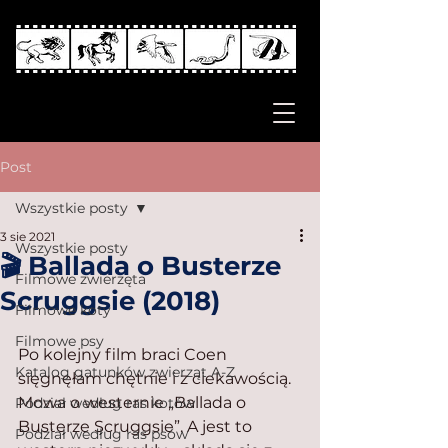
Post
Wszystkie posty
3 sie 2021
Wszystkie posty
🎬 Ballada o Busterze
Filmowe zwierzęta
Scruggsie (2018)
Filmowe koty
Filmowe psy
Po kolejny film braci Coen 
Katalog gatunków zwierząt A-Z
sięgnęłam chętnie i z ciekawością. 
Mowa o westernie „Ballada o 
Podział według ras kotów
Busterze Scruggsie”. A jest to 
Podział według ras psów