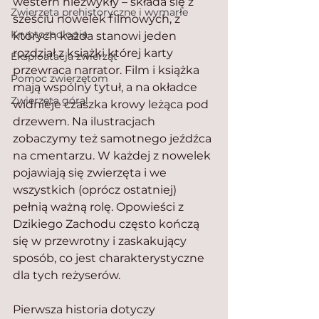
western niezwykły – składa się z 
Zwierzęta prehistoryczne i wymarłe
sześciu nowelek filmowych, z 
Kryptozoologia
których każda stanowi jeden 
rozdział z książki której karty 
Eksploatacja zwierząt
przewraca narrator. Film i książka 
Pomoc zwierzętom
mają wspólny tytuł, a na okładce 
Zwierzęta górą!
widnieje czaszka krowy leżąca pod 
drzewem. Na ilustracjach 
zobaczymy też samotnego jeźdźca 
na cmentarzu. W każdej z nowelek 
pojawiają się zwierzęta i we 
wszystkich (oprócz ostatniej) 
pełnią ważną rolę. Opowieści z 
Dzikiego Zachodu często kończą 
się w przewrotny i zaskakujący 
sposób, co jest charakterystyczne 
dla tych reżyserów.
Pierwsza historia dotyczy 