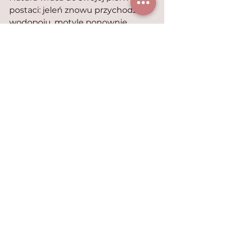
postaci: jeleń znowu przychodzi do 
wodopoju, motyle ponownie 
pojawiają się na łące.
Piąta opowieść ukazuje nam konie, 
woły i …pieski preriowe, jednak jej 
gwiazdą jest Parson Russell terrier 
o imieniu…Prezydent Pierce. Jego 
pan był bowiem zwolennikiem 
Południa. Pies jest zmorą 
przemieszczającej się karawany 
wozów z uwagi na swoją 
hałaśliwość… Obecność psa, koni i 
wozów zwiastuje zresztą ilustracja 
w „opowiadanej” książce.
Ostatnia część jest najuboższa w 
zwierzęta – mamy tu tylko konie 