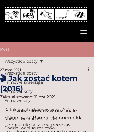
Post
Wszystkie posty
27 mar 2021
Wszystkie posty
🎬 Jak zostać kotem
Filmowe zwierzęta
(2016)
Filmowe koty
Zaktualizowano:
11 cze 2021
Filmowe psy
Katalog gatunków zwierząt A-Z
Film zatytułowany w oryginale 
„Nine lives” Barrego Sonnenfelda 
Podział według ras kotów
to produkcja, która podczas 
Podział według ras psów
drugiego seansu wprawiła mnie w 