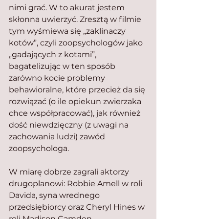
nimi grać. W to akurat jestem 
skłonna uwierzyć. Zresztą w filmie 
tym wyśmiewa się „zaklinaczy 
kotów”, czyli zoopsychologów jako 
„gadających z kotami”, 
bagatelizując w ten sposób 
zarówno kocie problemy 
behawioralne, które przecież da się 
rozwiązać (o ile opiekun zwierzaka 
chce współpracować), jak również 
dość niewdzięczny (z uwagi na 
zachowania ludzi) zawód 
zoopsychologa.
W miarę dobrze zagrali aktorzy 
drugoplanowi: Robbie Amell w roli 
Davida, syna wrednego 
przedsiębiorcy oraz Cheryl Hines w 
roli Madison Camden, 