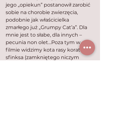
jego „opiekun” postanowił zarobić 
sobie na chorobie zwierzęcia, 
podobnie jak właścicielka 
zmarłego już „Grumpy Cat’a”. Dla 
mnie jest to słabe, dla innych – 
pecunia non olet…Poza tym w 
filmie widzimy kota rasy korat i 
sfinksa (zamkniętego niczym 
kanarek w klatce…). Kilka kotów 
zostało cyfrowo „rozmnożonych” 
(egzotyczny krótkowłosy, czarny 
kot i rudy dachowiec), przez co 
uzyskano efekt „trojaczków”. 
Czemu to miało służyć – nie 
wiadomo.
W filmie widać też dwa psy rasy 
Jack Russell terier o imionach…
Paris i Hilton.