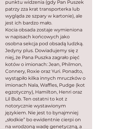
punktu widzenia (gdy Pan Puszek 
patrzy zza krat transporterka lub 
wygląda ze szpary w kartonie), ale 
jest ich bardzo mało.
Kocia obsada zostaje wymieniona 
w napisach końcowych jako 
osobna sekcja pod obsadą ludzką. 
Jedyny plus. Dowiadujemy się z 
niej, że Pana Puszka zagrało pięć 
kotów o imionach: Jean, Philmon, 
Connery, Roxie oraz Yuri. Ponadto, 
wystąpiło kilka innych mruczków o 
imionach Nala, Waffles, Pudge (kot 
egzotyczny), Hamilton, Henri oraz 
Lil Bub. Ten ostatni to kot z 
notorycznie wystawionym 
językiem. Nie jest to bynajmniej 
„słodkie” bo ewidentnie cierpi on 
na wrodzoną wadę genetyczną, a 