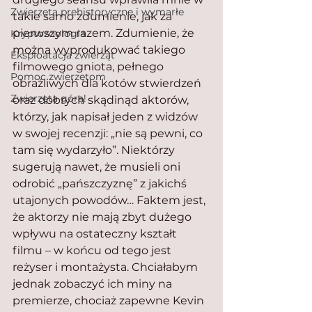
Zwierzęta prehistoryczne i wymarłe
takie samo zdumienie, jak za 
pierwszym razem. Zdumienie, że 
Kryptozoologia
można wyprodukować takiego 
Eksploatacja zwierząt
filmowego gniota, pełnego 
Pomoc zwierzętom
obraźliwych dla kotów stwierdzeń 
Zwierzęta górą!
oraz dobrych skądinąd aktorów, 
którzy, jak napisał jeden z widzów 
w swojej recenzji: „nie są pewni, co 
tam się wydarzyło”. Niektórzy 
sugerują nawet, że musieli oni 
odrobić „pańszczyznę” z jakichś 
utajonych powodów… Faktem jest, 
że aktorzy nie mają zbyt dużego 
wpływu na ostateczny kształt 
filmu – w końcu od tego jest 
reżyser i montażysta. Chciałabym 
jednak zobaczyć ich miny na 
premierze, chociaż zapewne Kevin 