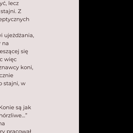
ć, lecz 
tajni. Z 
ceptycznych 
 ujeżdżania, 
 na 
eszącej się 
c więc 
znawcy koni, 
cznie 
stajni, w 
Konie są jak 
órzliwe...”
na 
óry pracował 