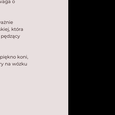
waga o 
ważnie 
iej, która 
 pędzący 
piękno koni, 
ry na wózku 