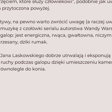
zęciem, które służy człowiekowi”, podobnie jak u
h przytoczona powyżej.
zytywy, na pewno warto zwrócić uwagę (a raczej u
 muzykę z czołówki serialu autorstwa Wandy Warsk
 galop: jest energiczna, rwąca, gwałtowna, niczym
krzesany, dziki rumak.
 Jana Laskowskiego dobrze utrwalają i eksponują 
e ruchy podczas galopu dzięki umieszczeniu kame
równolegle do konia.