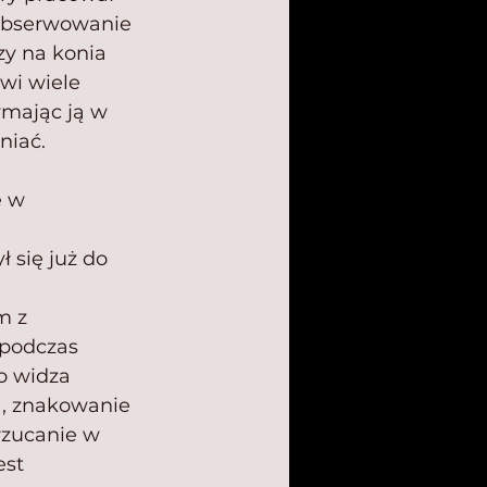
 Obserwowanie 
zy na konia 
wi wiele 
ymając ją w 
niać.
e w 
 się już do 
m z 
 podczas 
o widza 
), znakowanie 
rzucanie w 
st 