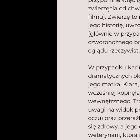
przypomnę więc tyl
zwierzęcia od chw
filmu). Zwierzę t
jego historię, uwz
(głównie w przypa
czworonożnego bo
oglądu rzeczywisto
W przypadku Karino
dramatycznych oko
jego matka, Klara,
wcześniej kopnęła
wewnętrznego. Trze
uwagi na widok pr
oczu) oraz przera
się zdrowy, a jeg
weterynarii, któr