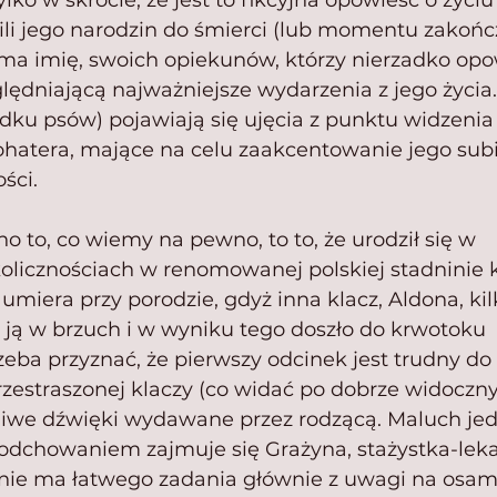
ko w skrócie, że jest to fikcyjna opowieść o życi
ili jego narodzin do śmierci (lub momentu zakończ
o ma imię, swoich opiekunów, którzy nierzadko op
ględniającą najważniejsze wydarzenia z jego życia
dku psów) pojawiają się ujęcia z punktu widzenia
hatera, mające na celu zaakcentowanie jego sub
ści.
 to, co wiemy na pewno, to to, że urodził się w 
licznościach w renomowanej polskiej stadninie ko
 umiera przy porodzie, gdyż inna klacz, Aldona, kil
 ją w brzuch i w wyniku tego doszło do krwotoku 
ba przyznać, że pierwszy odcinek jest trudny do z
zestraszonej klaczy (co widać po dobrze widoczny
źliwe dźwięki wydawane przez rodzącą. Maluch je
o odchowaniem zajmuje się Grażyna, stażystka-leka
a nie ma łatwego zadania głównie z uwagi na osam