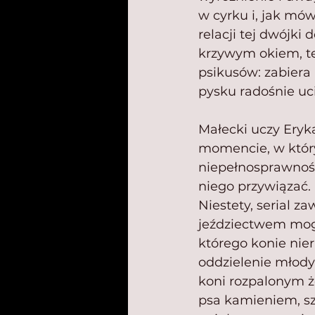
w cyrku i, jak mó
relacji tej dwójki
krzywym okiem, ten
psikusów: zabiera 
pysku radośnie uc
Małecki uczy Eryka
momencie, w któr
niepełnosprawności
niego przywiązać. 
Niestety, serial z
jeździectwem mogą
którego konie nie
oddzielenie młody
koni rozpalonym ż
psa kamieniem, sz