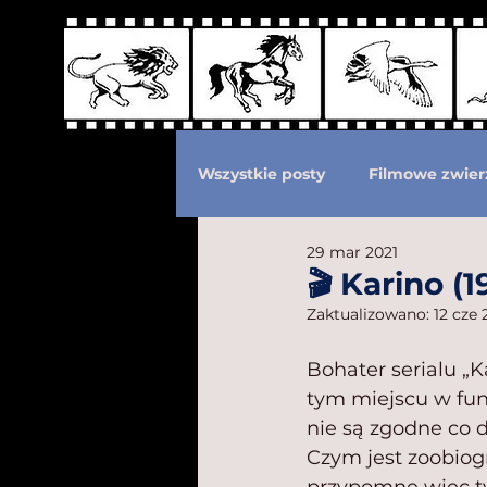
Wszystkie posty
Filmowe zwier
29 mar 2021
Podział według ras kotów
🎬 Karino (1
Zaktualizowano:
12 cze 
Eksploatacja zwierząt
Po
Bohater serialu „K
tym miejscu w funk
nie są zgodne co d
Czym jest zoobiogr