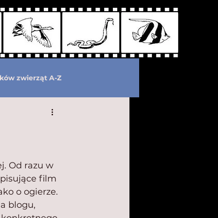
ków zwierząt A-Z
wymarłe
Kryptozoologia
j. Od razu w 
pisujące film 
ko o ogierze. 
a blogu, 