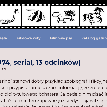
zęta
Filmowe koty
Filmowe psy
Katalog gatun
Podział według ras psów
Zwierzęta prehistoryczne i 
974, serial, 13 odcinków)
2021
moc zwierzętom
Zwierzęta górą!
arino” stanowi dobry przykład zoobiografii fikcyjne
cji przypisu zamieszczam informację, że źródła o
o płci tytułowego bohatera. Ja będę o nim pisać ja
afia? Termin ten zapewne już kiedyś pojawił się n