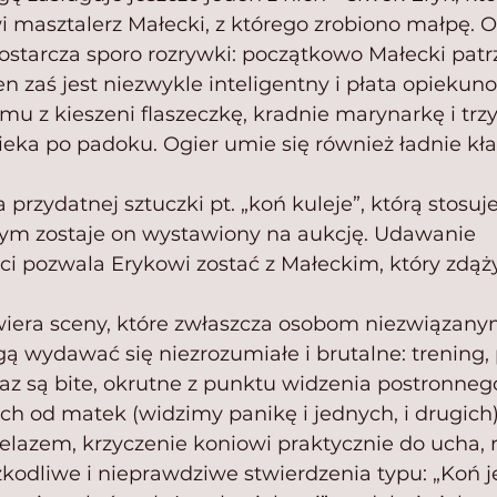
wi masztalerz Małecki, z którego zrobiono małpę.
 dostarcza sporo rozrywki: początkowo Małecki patr
 zaś jest niezwykle inteligentny i płata opiekuno
mu z kieszeni flaszeczkę, kradnie marynarkę i trz
ieka po padoku. Ogier umie się również ładnie kła
 przydatnej sztuczki pt. „koń kuleje”, którą stosuj
ym zostaje on wystawiony na aukcję. Udawanie 
 pozwala Erykowi zostać z Małeckim, który zdążył
awiera sceny, które zwłaszcza osobom niezwiązany
 wydawać się niezrozumiałe i brutalne: trening,
raz są bite, okrutne z punktu widzenia postronneg
ch od matek (widzimy panikę i jednych, i drugich
elazem, krzyczenie koniowi praktycznie do ucha, 
kodliwe i nieprawdziwe stwierdzenia typu: „Koń je