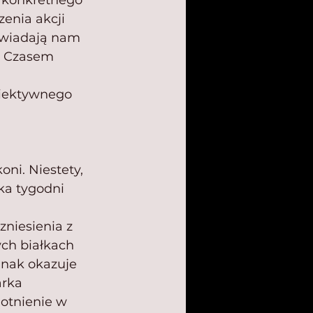
u konkretnego 
enia akcji 
owiadają nam 
. Czasem 
 
iektywnego 
ni. Niestety, 
ka tygodni 
niesienia z 
ch białkach 
dnak okazuje 
rka 
otnienie w 