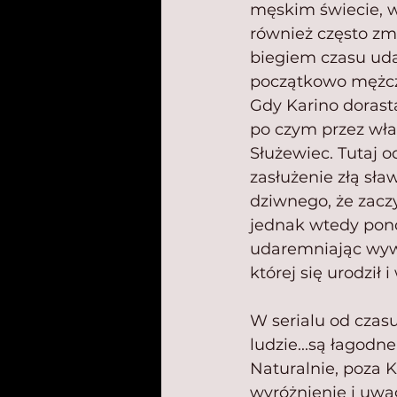
męskim świecie, w 
również często zm
biegiem czasu uda
początkowo mężcz
Gdy Karino dorast
po czym przez wła
Służewiec. Tutaj o
zasłużenie złą sła
dziwnego, że zaczy
jednak wtedy pono
udaremniając wywi
której się urodził 
W serialu od czasu
ludzie...są łagodne
Naturalnie, poza K
wyróżnienie i uwag