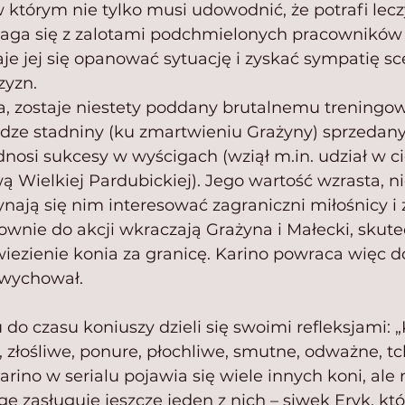
którym nie tylko musi udowodnić, że potrafi leczy
aga się z zalotami podchmielonych pracowników s
je jej się opanować sytuację i zyskać sympatię s
yzn.
a, zostaje niestety poddany brutalnemu treningowi
dze stadniny (ku zmartwieniu Grażyny) sprzedany
dnosi sukcesy w wyścigach (wziął m.in. udział w ci
wą Wielkiej Pardubickiej). Jego wartość wzrasta, ni
nają się nim interesować zagraniczni miłośnicy i 
wnie do akcji wkraczają Grażyna i Małecki, skute
ezienie konia za granicę. Karino powraca więc do 
i wychował.
 do czasu koniuszy dzieli się swoimi refleksjami: „
, złośliwe, ponure, płochliwe, smutne, odważne, tch
arino w serialu pojawia się wiele innych koni, ale 
ę zasługuje jeszcze jeden z nich – siwek Eryk, kt