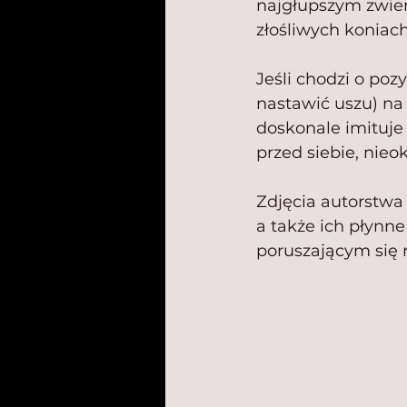
najgłupszym zwier
złośliwych koniac
Jeśli chodzi o po
nastawić uszu) na
doskonale imituje
przed siebie, nieo
Zdjęcia autorstwa
a także ich płynn
poruszającym się 