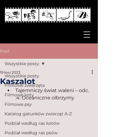
Post
Wszystkie posty
19 kwi 2023
Wszystkie posty
Kaszalot
Filmowe zwierzęta
Tajemniczy świat waleni – odc. 
Filmowe koty
.4: Oceaniczne olbrzymy
Filmowe psy
Katalog gatunków zwierząt A-Z
Podział według ras kotów
Podział według ras psów