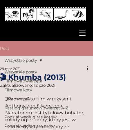
Post
Wszystkie posty
29 mar 2021
Wszystkie posty
🎬 Khumba (2013)
Filmowe zwierzęta
Zaktualizowano:
12 cze 2021
Filmowe koty
„Khumba” to film w reżyserii 
Filmowe psy
Anthony’ego Silverstona. 
Katalog gatunków zwierząt A-Z
Narratorem jest tytułowy bohater, 
Podział według ras kotów
młody ogier zebry, który jest w 
Podział według ras psów
stadzie dyskryminowany ze 