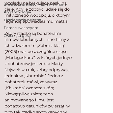
względu na brakujące paski na 
Zwierzęta prehistoryczne i wymarłe
ciele. Aby je zdobyć, udaje się do 
Kryptozoologia
mitycznego wodopoju, o którym 
Eksploatacja zwierząt
legendę opowiadała mu matka.
Pomoc zwierzętom
Zebry rzadko są bohaterami 
Zwierzęta górą!
filmów fabularnych. Inne filmy z 
ich udziałem to „Zebra z klasą” 
(2005) oraz poszczególne części 
„Madagaskaru”, w których jednym 
z bohaterów jest zebra Marty. 
Największą rolę zebry odgrywają 
jednak w „Khumbie”. Jedna z 
bohaterek mówi, że wyraz 
„Khumba” oznacza skórę.
Niewątpliwą zaletą tego 
animowanego filmu jest 
bogactwo gatunków zwierząt, w 
tym tak rzadko spotykanych w 