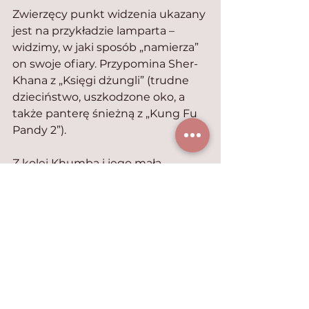
Zwierzęcy punkt widzenia ukazany 
jest na przykładzie lamparta – 
widzimy, w jaki sposób „namierza” 
on swoje ofiary. Przypomina Sher-
Khana z „Księgi dżungli” (trudne 
dzieciństwo, uszkodzone oko, a 
także panterę śnieżną z „Kung Fu 
Pandy 2”).
Z kolei Khumba i jego mała 
towarzyszka przypominają Simbę i 
Nalę z „Króla lwa” (pojawia się 
nawet scena, w której znów to 
samiczka pokonuje samca).
Z pewnością widziałam lepsze 
filmy animowane, ale z racji 
ciekawych gatunków zwierząt 