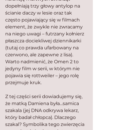
dopełniają trzy głowy antylop na 
ścianie daczy w lesie oraz tak 
często pojawiający się w filmach 
element, że zwykle nie zwracamy 
na niego uwagi – futrzany kołnierz 
płaszcza dociekliwej dziennikarki 
(tutaj co prawda ufarbowany na 
czerwono, ale zapewne z lisa). 
Warto nadmienić, że Omen 2 to 
jedyny film w serii, w którym nie 
pojawia się rottweiler – jego rolę 
przejmuje kruk.
Z tej części serii dowiadujemy się, 
że matką Damiena była…samica 
szakala (jej DNA odkrywa lekarz, 
który badał chłopca). Dlaczego 
szakal? Symbolika tego zwierzęcia 