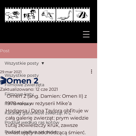
Post
Wszystkie posty
29 mar 2021
Wszystkie posty
🎬Omen 2
Filmowe zwierzęta
Zaktualizowano:
12 cze 2021
Filmowe koty
 Omen 2 (ang. Damien: Omen II) z 
1978 roku w reżyserii Mike’a 
Filmowe psy
Hodgesa i Dona Taylora obfituje w 
Katalog gatunków zwierząt A-Z
całą galerię zwierząt: prym wiedzie 
Podział według ras kotów
tutaj złowieszczy kruk, zawsze 
Podział według ras psów
zwiastujący nadchodzącą śmierć. 