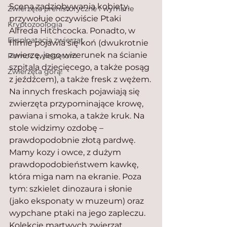
Scena zadziobywania kobiety 
Zwierzęta prehistoryczne i wymarłe
przywołuje oczywiście Ptaki 
Kryptozoologia
Alfreda Hitchcocka. Ponadto, w 
Eksploatacja zwierząt
filmie pojawia się koń (dwukrotnie 
zwierzę, jego wizerunek na ścianie 
Pomoc zwierzętom
szpitala dziecięcego, a także posąg 
Zwierzęta górą!
z jeźdźcem), a także fresk z wężem. 
Na innych freskach pojawiają się 
zwierzęta przypominające krowę, 
pawiana i smoka, a także kruk. Na 
stole widzimy ozdobę – 
prawdopodobnie złotą pardwę. 
Mamy kozy i owce, z dużym 
prawdopodobieństwem kawkę, 
która miga nam na ekranie. Poza 
tym: szkielet dinozaura i słonie 
(jako eksponaty w muzeum) oraz 
wypchane ptaki na jego zapleczu. 
Kolekcję martwych zwierząt 