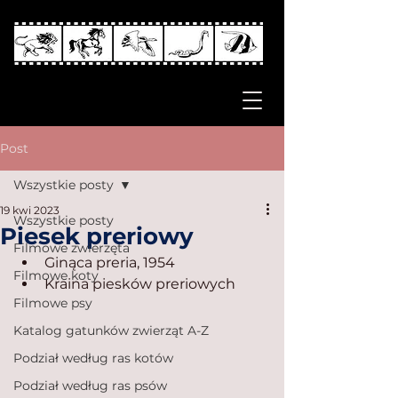
Post
Wszystkie posty
19 kwi 2023
Wszystkie posty
Piesek preriowy
Filmowe zwierzęta
Ginąca preria, 1954
Filmowe koty
Kraina piesków preriowych
Filmowe psy
Katalog gatunków zwierząt A-Z
Podział według ras kotów
Podział według ras psów