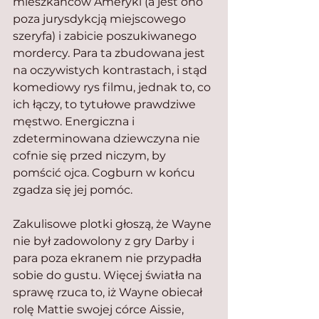
mieszkańców Ameryki (a jest ono 
poza jurysdykcją miejscowego 
szeryfa) i zabicie poszukiwanego 
mordercy. Para ta zbudowana jest 
na oczywistych kontrastach, i stąd 
komediowy rys filmu, jednak to, co 
ich łączy, to tytułowe prawdziwe 
męstwo. Energiczna i 
zdeterminowana dziewczyna nie 
cofnie się przed niczym, by 
pomścić ojca. Cogburn w końcu 
zgadza się jej pomóc.
Zakulisowe plotki głoszą, że Wayne 
nie był zadowolony z gry Darby i 
para poza ekranem nie przypadła 
sobie do gustu. Więcej światła na 
sprawę rzuca to, iż Wayne obiecał 
rolę Mattie swojej córce Aissie, 