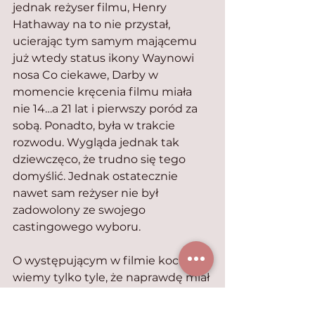
jednak reżyser filmu, Henry 
Hathaway na to nie przystał, 
ucierając tym samym mającemu 
już wtedy status ikony Waynowi 
nosa Co ciekawe, Darby w 
momencie kręcenia filmu miała 
nie 14…a 21 lat i pierwszy poród za 
sobą. Ponadto, była w trakcie 
rozwodu. Wygląda jednak tak 
dziewczęco, że trudno się tego 
domyślić. Jednak ostatecznie 
nawet sam reżyser nie był 
zadowolony ze swojego 
castingowego wyboru.
O występującym w filmie kocie 
wiemy tylko tyle, że naprawdę miał 
na imię „Ginger Cat”, czyli 
Rudzielec. Prawdopodobnie to on 