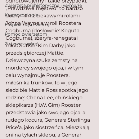
odnotowujemy i takie przypadki. 
Zwierzęta prehistoryczne i wymarłe
„Prawdziwe męstwo” to bardzo 
Kryptozoologia
dobry film z ciekawymi rolami 
Johna Wayne’a w roli Roostera 
Eksploatacja zwierząt
Cogburna (dosłownie: Koguta 
Pomoc zwierzętom
Cogburna), szeryfa-renegata i 
Zwierzęta górą!
młodziutkiej Kim Darby jako 
przedsiębiorczej Mattie. 
Dziewczyna szuka zemsty na 
mordercy swojego ojca, i w tym 
celu wynajmuje Roostera, 
miłośnika trunków. To w jego 
siedzibie Mattie Ross spotka jego 
rodzinę: Chena Lee, chińskiego 
sklepikarza (H.W. Gim) Rooster 
przedstawia jako swojego ojca, a 
rudego kocura, Generała Sterlinga 
Price’a, jako siostrzeńca. Mieszkają 
oni na tyłach sklepu, a Generał 