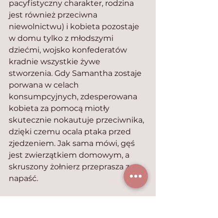
pacyfistyczny charakter, rodzina 
jest również przeciwna 
niewolnictwu) i kobieta pozostaje 
w domu tylko z młodszymi 
dziećmi, wojsko konfederatów 
kradnie wszystkie żywe 
stworzenia. Gdy Samantha zostaje 
porwana w celach 
konsumpcyjnych, zdesperowana 
kobieta za pomocą miotły 
skutecznie nokautuje przeciwnika, 
dzięki czemu ocala ptaka przed 
zjedzeniem. Jak sama mówi, gęś 
jest zwierzątkiem domowym, a 
skruszony żołnierz przeprasza za 
napaść.
Samantha z pewnością była 
pojętnym i chętnym do nauki 