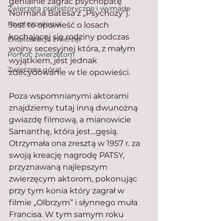
genialnie zagrać psychopatę 
Zwierzęta prehistoryczne i wymarłe
Normana Batesa z „Psychozy”). 
Kryptozoologia
Jest to opowieść o losach 
kochającej się rodziny podczas 
Eksploatacja zwierząt
wojny secesyjnej która, z małym 
Pomoc zwierzętom
wyjątkiem, jest jednak 
Zwierzęta górą!
zdecydowanie w tle opowieści.
Poza wspomnianymi aktorami 
znajdziemy tutaj inną dwunożną 
gwiazdę filmową, a mianowicie 
Samanthę, która jest…gęsią. 
Otrzymała ona zresztą w 1957 r. za 
swoją kreację nagrodę PATSY, 
przyznawaną najlepszym 
zwierzęcym aktorom, pokonując 
przy tym konia który zagrał w 
filmie „Olbrzym” i słynnego muła 
Francisa. W tym samym roku 