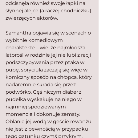
odcisnęła również swoje łapki na 
słynnej alejce (a raczej chodniczku) 
zwierzęcych aktorów.
Samantha pojawia się w scenach o 
wybitnie komediowym 
charakterze – wie, że najmłodsza 
latorośl w rodzinie jej nie lubi z racji 
podszczypywania przez ptaka w 
pupę, spryciula zaczają się więc w 
komiczny sposób na chłopca, który 
nadaremnie skrada się przez 
podwórko. Gęś niczym diabeł z 
pudełka wyskakuje na niego w 
najmniej spodziewanym 
momencie i dokonuje zemsty. 
Oblanie jej wodą w geście rewanżu 
nie jest z pewnością w przypadku 
tego gatunku czymś przykrym. 