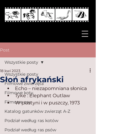
Post
Wszystkie posty
18 kwi 2023
Wszystkie posty
Słoń afrykański
Filmowe zwierzęta
Echo – niezapomniana słonica
Filmowe koty
Tyke : Elephant Outlaw
Filmowe psy
W pustyni i w puszczy, 1973
Katalog gatunków zwierząt A-Z
Podział według ras kotów
Podział według ras psów