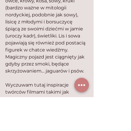
owce, krowy, kosa, sowy, kruki 
(bardzo ważne w mitologii 
nordyckiej, podobnie jak sowy), 
lisicę z młodymi i borsuczycę 
śpiącą ze swoimi dziećmi w jamie 
(uroczy kadr), świetliki. Lis i sowa 
pojawiają się również pod postacią 
figurek w chatce wiedźmy. 
Magiczny pojazd jest ciągnięty jak 
gdyby przez smoki, będące 
skrzyżowaniem… jaguarów i psów.
Wyczuwam tutaj inspiracje 
twórców filmami takimi jak 
„Ponyo” czy „Spirited Away: w 
krainie bogów”.
Piękna irlandzka muzyka i zdjęcia, 
oraz fakt, iż film był w 2015 roku 