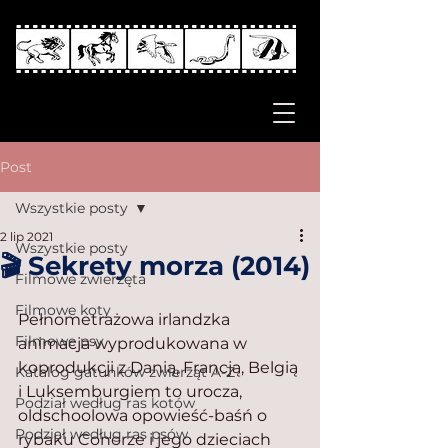
Post
Wszystkie posty
2 lip 2021
Wszystkie posty
🎬 Sekrety morza (2014)
Filmowe zwierzęta
Filmowe koty
Pełnometrażowa irlandzka 
Filmowe psy
animacja wyprodukowana w 
koprodukcji z Danią, Francją, Belgią 
Katalog gatunków zwierząt A-Z
i Luksemburgiem to urocza, 
Podział według ras kotów
oldschoolowa opowieść-baśń o 
Podział według ras psów
rybaku Conorze i jego dzieciach 