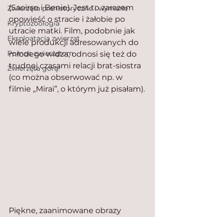
(Saoirse i Benie). Jest to zarazem 
Zwierzęta prehistoryczne i wymarłe
opowieść o stracie i żałobie po 
Kryptozoologia
utracie matki. Film, podobnie jak 
Eksploatacja zwierząt
wiele produkcji adresowanych do 
Pomoc zwierzętom
młodego widza, odnosi się też do 
trudnej czasami relacji brat-siostra 
Zwierzęta górą!
(co można obserwować np. w 
filmie „Mirai”, o którym już pisałam).
Piękne, zaanimowane obrazy 