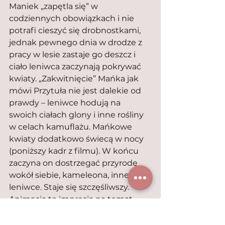
Maniek „zapętla się” w 
codziennych obowiązkach i nie 
potrafi cieszyć się drobnostkami, 
jednak pewnego dnia w drodze z 
pracy w lesie zastaje go deszcz i 
ciało leniwca zaczynają pokrywać 
kwiaty. „Zakwitnięcie” Mańka jak 
mówi Przytuła nie jest dalekie od 
prawdy – leniwce hodują na 
swoich ciałach glony i inne rośliny 
w celach kamuflażu. Mańkowe 
kwiaty dodatkowo świecą w nocy 
(poniższy kadr z filmu). W końcu 
zaczyna on dostrzegać przyrodę 
wokół siebie, kameleona, inne 
leniwce. Staje się szczęśliwszy. 
Animacja to impresja na temat 
naszego sposobu odbierania 
codziennych sytuacji i tego, że 