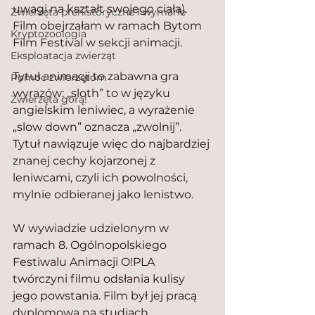
uwagi na kształt swojego ciała). 
Zwierzęta prehistoryczne i wymarłe
Film obejrzałam w ramach Bytom 
Kryptozoologia
Film Festival w sekcji animacji.
Eksploatacja zwierząt
Tytuł animacji to zabawna gra 
Pomoc zwierzętom
wyrazów: „sloth” to w języku 
Zwierzęta górą!
angielskim leniwiec, a wyrażenie 
„slow down” oznacza „zwolnij”. 
Tytuł nawiązuje więc do najbardziej 
znanej cechy kojarzonej z 
leniwcami, czyli ich powolności, 
mylnie odbieranej jako lenistwo.
W wywiadzie udzielonym w 
ramach 8. Ogólnopolskiego 
Festiwalu Animacji O!PLA 
twórczyni filmu odsłania kulisy 
jego powstania. Film był jej pracą 
dyplomową na studiach 