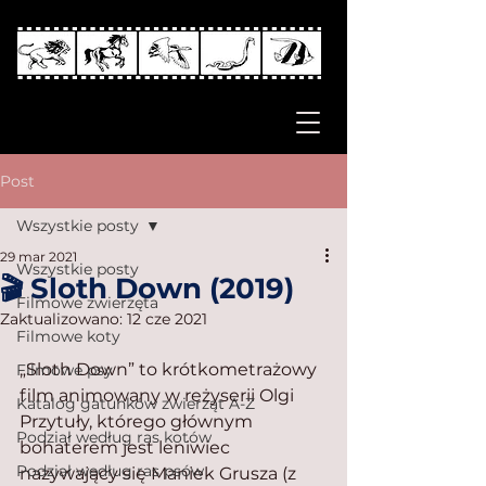
Post
Wszystkie posty
29 mar 2021
Wszystkie posty
🎬 Sloth Down (2019)
Filmowe zwierzęta
Zaktualizowano:
12 cze 2021
Filmowe koty
„Sloth Down” to krótkometrażowy 
Filmowe psy
film animowany w reżyserii Olgi 
Katalog gatunków zwierząt A-Z
Przytuły, którego głównym 
Podział według ras kotów
bohaterem jest leniwiec 
Podział według ras psów
nazywający się Maniek Grusza (z 