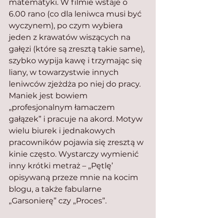
matematyki. W filmie wstaje o 
6.00 rano (co dla leniwca musi być 
wyczynem), po czym wybiera 
jeden z krawatów wiszących na 
gałęzi (które są zresztą takie same), 
szybko wypija kawę i trzymając się 
liany, w towarzystwie innych 
leniwców zjeżdża po niej do pracy. 
Maniek jest bowiem 
„profesjonalnym łamaczem 
gałązek” i pracuje na akord. Motyw 
wielu biurek i jednakowych 
pracowników pojawia się zresztą w 
kinie często. Wystarczy wymienić 
inny krótki metraż – „Pętlę’ 
opisywaną przeze mnie na kocim 
blogu, a także fabularne 
„Garsonierę” czy „Proces”.