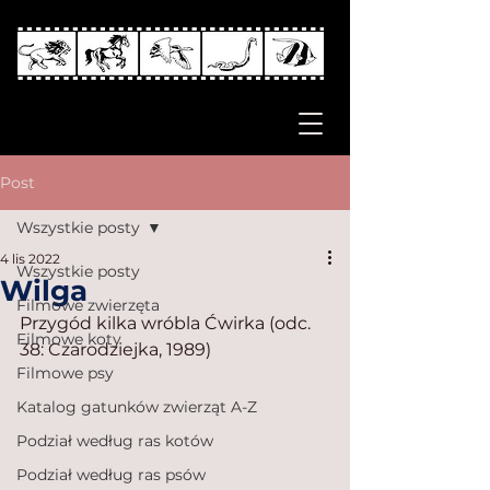
Post
Wszystkie posty
4 lis 2022
Wszystkie posty
Wilga
Filmowe zwierzęta
Przygód kilka wróbla Ćwirka (odc. 
Filmowe koty
38: Czarodziejka, 1989)
Filmowe psy
Katalog gatunków zwierząt A-Z
Podział według ras kotów
Podział według ras psów