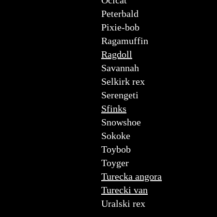
Ocicat
Peterbald
Pixie-bob
Ragamuffin
Ragdoll
Savannah
Selkirk rex
Serengeti
Sfinks
Snowshoe
Sokoke
Toybob
Toyger
Turecka angora
Turecki van
Uralski rex