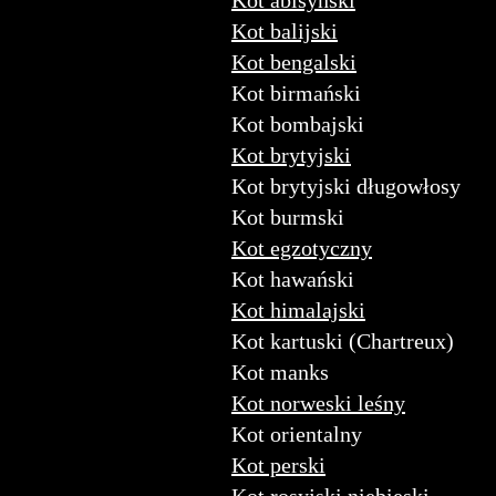
Kot abisyński
Kot balijski
Kot bengalski
Kot birmański
Kot bombajski
Kot brytyjski
Kot brytyjski długowłosy
Kot burmski
Kot egzotyczny
Kot hawański
Kot himalajski
Kot kartuski (Chartreux)
Kot manks
Kot norweski leśny
Kot orientalny
Kot perski