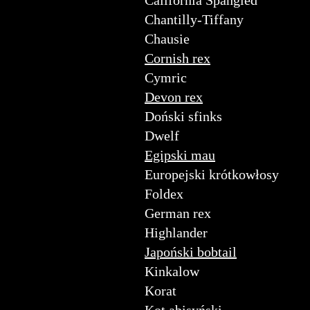
California Spangled
Chantilly-Tiffany
Chausie
Cornish rex
Cymric
Devon rex
Doński sfinks
Dwelf
Egipski mau
Europejski krótkowłosy
Foldex
German rex
Highlander
Japoński bobtail
Kinkalow
Korat