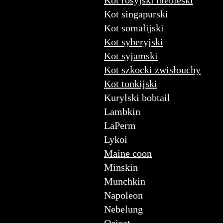
Kot rosyjski niebieski
Kot singapurski
Kot somalijski
Kot syberyjski
Kot syjamski
Kot szkocki zwisłouchy
Kot tonkijski
Kurylski bobtail
Lambkin
LaPerm
Lykoi
Maine coon
Minskin
Munchkin
Napoleon
Nebelung