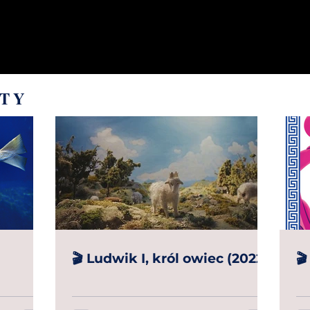
STY
🎬 Ludwik I, król owiec (2022)
🎬