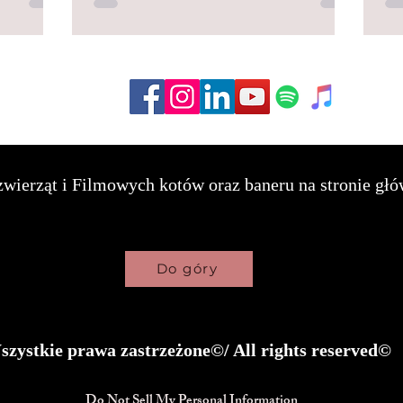
wierząt i Filmowych kotów oraz baneru na stronie głó
Do góry
zystkie prawa zastrzeżone©/ All rights reserved©
Do Not Sell My Personal Information