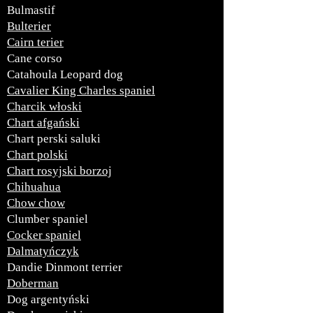
Bulmastif
Bulterier
Cairn terier
Cane corso
Catahoula Leopard dog
Cavalier King Charles spaniel
Charcik włoski
Chart afgański
Chart perski saluki
Chart polski
Chart rosyjski borzoj
Chihuahua
Chow chow
Clumber spaniel
Cocker spaniel
Dalmatyńczyk
Dandie Dinmont terrier
Doberman
Dog argentyński