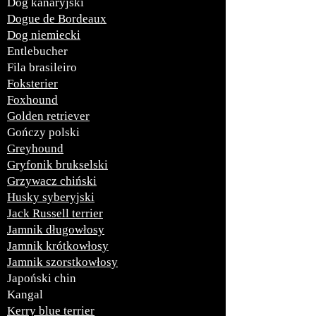
Dog kanaryjski
Dogue de Bordeaux
Dog niemiecki
Entlebucher
Fila brasileiro
Foksterier
Foxhound
Golden retriever
Gończy polski
Greyhound
Gryfonik brukselski
Grzywacz chiński
Husky syberyjski
Jack Russell terrier
Jamnik długowłosy
Jamnik krótkowłosy
Jamnik szorstkowłosy
Japoński chin
Kangal
Kerry blue terrier