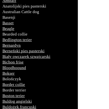
Amstaff
Anatolijski pies pasterski
Australian Cattle dog
Basenji
Basset
Beagle
Bearded collie
Bedlington terier
Bernardyn
Berneński pies pasterski
Biały owczarek szwajcarski
Bichon frise
Bloodhoound
Bokser
Bolończyk
Border collie
Border terrier
Boston terier
Buldog angielski
Buldożek francuski