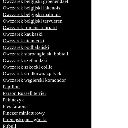
Owczarek belgijski groenendael
Owczarek belgijski lakenois
Owczarek belgijski malinois
Owczarek belgijski tervueren
Owczarek francuski briard
Owczarek kaukaski
Owczarek niemiecki
Owczarek podhalański
Owczarek staroangielski bobtail
Owczarek szetlandzki
Owczarek szkocki collie
Owczarek środkowoazjatycki
Owczarek węgierski komondor
Papillon
Parson Russell terrier
Pekińczyk
Pies faraona
Pinczer miniaturowy
Pirenejski pies górski
Pitbull