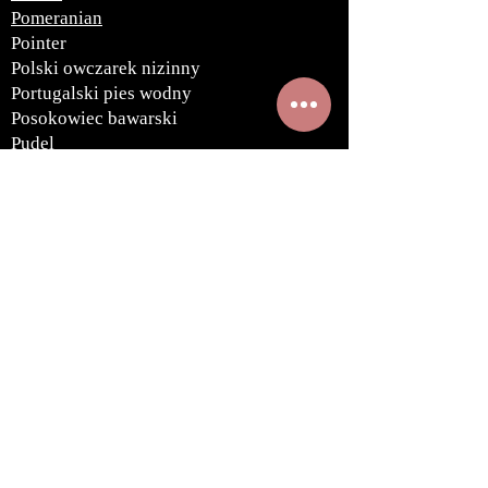
Pomeranian
Pointer
Polski owczarek nizinny
Portugalski pies wodny
Posokowiec bawarski
Pudel
Puli
Rhodesian ridgeback
Rottweiler
Samojed
Sealyham terrier
Seter angielski
Seter irlandzki
Seter szkocki gordon
Schipperke
Shar pei
Shih tzu
Skye terrier
Springer spaniel angielski